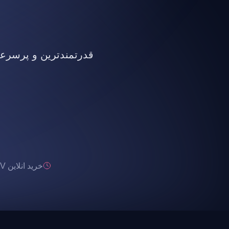
قدرتمندترین و پرسرعت ت
خرید انلاین IPTV تحویل انی