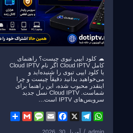
☁ کلود ایپی تیوی چیست؟ راهنمای
کامل Cloud IPTV اگر نام Cloud IPTV
یا کلود ایپی تیوی را شنیده‌اید و
می‌خواهید بدانید دقیقاً چیست و چرا
اینقدر محبوب شده، این راهنما برای
شماست. Cloud IPTV نسل جدید
سرویس‌های IPTV است…
S
G
M
E
F
X
T
W
h
m
e
m
a
el
h
admin
آوریل 30, 2026