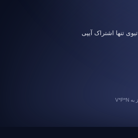
تیوی تنها اشتراک آیپی
 V*P*N