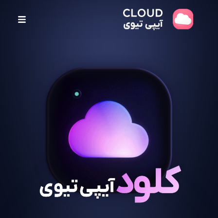
پ
ر
ش
ب
ه
م
ح
ت
و
ا