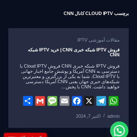
برچسب
CLOUD IPTV کانال CNN
مقالات آموزشی IPTV
فروش IPTV شبکه خبری CNN | خرید IPTV شبکه
CNN
فروش IPTV شبکه خبری CNN فروش Cloud IPTV با
دسترسی به CNN آمریکا و پوشش جامع اخبار جهانی
با Cloud IPTV، شما به یکی از بزرگترین و معتبرترین
شبکه‌های خبری جهان یعنی CNN آمریکا دسترسی
خواهید داشت. CNN با پخش…
S
G
M
E
F
X
T
W
h
m
e
m
a
el
h
admin
اکتبر 7, 2024
ar
ail
ss
ail
c
e
at
e
a
e
gr
s