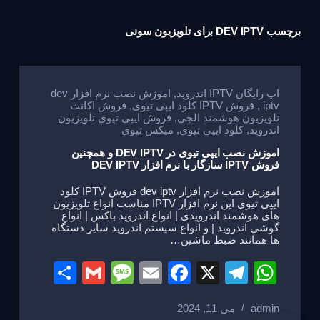
برچسب
DEV IPTV برای تلویزیون سونی
اپ رایگان IPTV اندروید
,
اموزش نصب نرم افزار dev
iptv
,
فروش IPTV کلود ایپی تیوی
,
فروش اکانت
تلویزیون هوشمند الجی
,
فروش ایپی تیوی تلویزیون
اندروید
,
کلود ایپی تیوی
,
میکس تیوی
اموزش نصب ایپی تیوی در DEV IPTV و همچنین
فروش IPTV سازگار با نرم افزار DEV IPTV
اموزش نصب نرم افزار dev iptv فروش IPTV کلود
ایپی تیوی این نرم افزار IPTV مناسب انواع تلویزیون
های هوشمند اندرویدی | انواع اندروید باکس | انواع
گوشی اندروید | و انواع سیستم اندروید سایر دستگاه
ها همانند ضبط ماشین…
S
G
M
E
F
X
T
W
h
m
e
m
a
el
h
admin
می 11, 2024
ar
ail
ss
ail
c
e
at