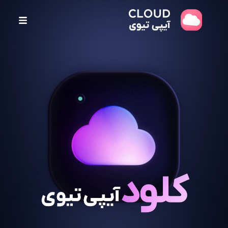
پ
ر
ش
ب
ه
م
ح
ت
و
ا