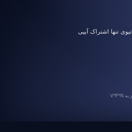
تیوی تنها اشتراک آیپی
 V*P*N