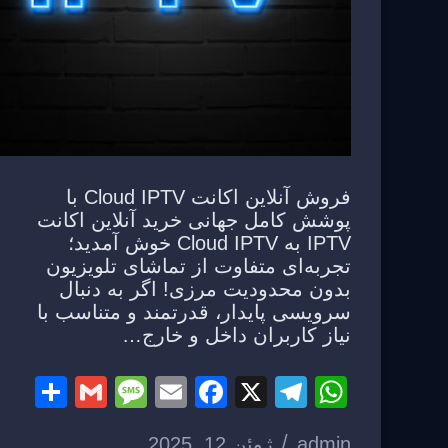
فروش آنلاین اکانت Cloud IPTV با
پوشش کامل جهانی خرید آنلاین اکانت
IPTV به Cloud IPTV خوش آمدید؛
تجربه‌ای متفاوت از تماشای تلویزیون
بدون محدودیت مرزی! اگر به دنبال
سرویسی پایدار، قدرتمند و متناسب با
نیاز کاربران داخل و خارج…
S
G
M
E
F
X
T
W
h
m
e
m
a
el
h
admin
ژوئن 12, 2025