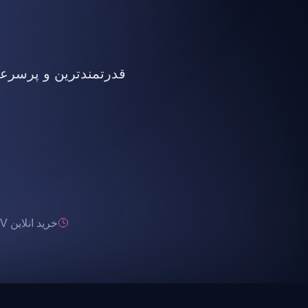
قدرتمندترین و پرسرعت ت
خرید انلاین IPTV تحویل انی