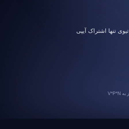
تیوی تنها اشتراک آیپی
 V*P*N