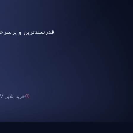
قدرتمندترین و پرسرعت ت
خرید انلاین IPTV تحویل انی