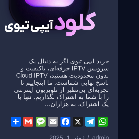
خرید ایپی تیوی اگر به دنبال یک
سرویس IPTV حرفه‌ای، باکیفیت و
بدون محدودیت هستید، Cloud IPTV
پاسخ نهایی شماست. ما اینجاییم تا
تجربه‌ای بی‌نظیر از تلویزیون اینترنتی
را با شما به اشتراک بگذاریم. تنها با
یک اشتراک، به هزاران…
S
G
M
E
F
X
T
W
h
m
e
m
a
el
h
admin
ژوئن 1, 2025