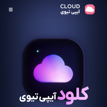
پ
ر
ش
ب
ه
م
ح
ت
و
ا