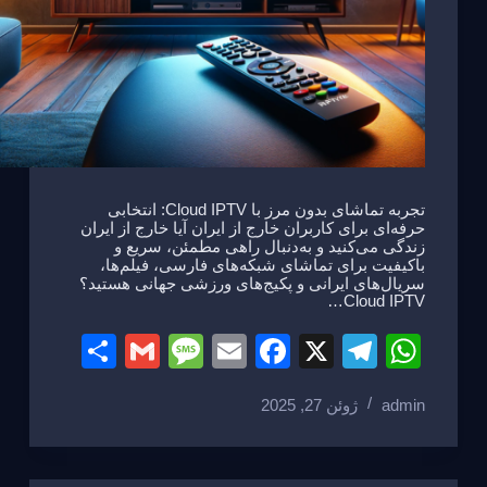
تجربه تماشای بدون مرز با Cloud IPTV: انتخابی
حرفه‌ای برای کاربران خارج از ایران آیا خارج از ایران
زندگی می‌کنید و به‌دنبال راهی مطمئن، سریع و
باکیفیت برای تماشای شبکه‌های فارسی، فیلم‌ها،
سریال‌های ایرانی و پکیج‌های ورزشی جهانی هستید؟
Cloud IPTV…
S
G
M
E
F
X
T
W
h
m
e
m
a
el
h
admin
ژوئن 27, 2025
ar
ail
ss
ail
c
e
at
e
a
e
gr
s