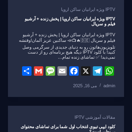
g
b
a
A
e
o
m
p
IPTV ویژه ایرانیان ساکن اروپا
o
p
IPTV ویژه ایرانیان ساکن اروپا | پخش زنده + آرشیو
فیلم و سریال
k
IPTV ویژه ایرانیان ساکن اروپا | پخش زنده + آرشیو
فیلم و سریال 🇩🇪🔥📺📣 ساکنین عزیز آلمان!وقتشه
تلویزیون‌هاتون رو به دنیای جدیدی از سرگرمی وصل
کنید! با کلود IPTV دیگه هیچ برنامه‌ای رو از دست
نمی‌دید! ✅ تماشای زنده تمام…
S
G
M
E
F
X
T
W
h
m
e
m
a
el
h
admin
می 16, 2025
ar
ail
ss
ail
c
e
at
e
a
e
gr
s
g
b
a
A
e
o
m
p
مقالات آموزشی IPTV
o
p
کلود ایپی تیوی انتخاب اول شما برای تماشای محتوای
بی‌نظیر است؟