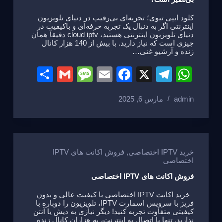
k
کلود ایپی تیوی؛ تجربه‌ای بی‌رقیب در دنیای تلویزیون
اینترنتی اگر به دنبال یک تجربه حرفه‌ای و باکیفیت در
دنیای تلویزیون اینترنتی هستید، cloud iptv دقیقاً همان
چیزی است که نیاز دارید. با بیش از 140 هزار کانال
زنده و آرشیو غنی…
S
G
M
E
F
X
T
W
h
m
e
m
a
el
h
admin
مارس 6, 2025
ar
ail
ss
ail
c
e
at
e
a
e
gr
s
g
b
a
A
e
o
m
p
خرید IPTV اختصاصی
,
فروش اکانت های IPTV
اختصاصی
o
p
فروش اکانت های IPTV اختصاصی
k
خرید اکانت IPTV اختصاصی با کیفیت عالی و بدون
فریز با سرویس اسمارت IPTV، تلویزیون را دوباره با
کیفیتی متفاوت تجربه کنید! دیگر نیازی به دیش یا آنتن
ندارید. تنها با اتصال به اینترنت، به هزاران کانال زنده