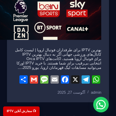
بهترین IPTV برای طرفداران فوتبال اروپا | لیست کامل
کانال‌های ورزشی جهانی اگر به دنبال بهترین IPTV
برای فوتبال اروپا هستید، اکانت‌های Orca IPTV
انتخابی بی‌رقیب برای شما هستند. با خرید IPTV اورکا
می‌توانید مسابقات لیگ قهرمانان اروپا، یورو 2025،…
S
G
M
E
F
X
T
W
h
m
e
m
a
el
h
admin
آگوست 27, 2025
ar
ail
ss
ail
c
e
at
e
a
e
gr
s
g
b
a
A
📺 سفارش آنلاین IPTV