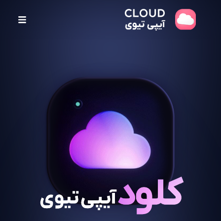
پ
ر
ش
ب
ه
م
ح
ت
و
ا