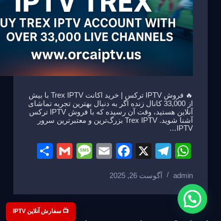
🔥 فروش IPTV ترکس | خرید اکانت Trex IPTV با بیش
از 33,000 کانال زنده اگر به دنبال بهترین تجربه تماشای
آنلاین هستید، وقت آن رسیده که با فروش IPTV ترکس
آشنا شوید. Trex IPTV بزرگ‌ترین و معتبرترین سرور
IPTV…
S
G
M
E
F
X
T
W
h
m
e
m
a
el
h
admin
آگوست 26, 2025
ar
ail
ss
ail
c
e
at
e
a
e
gr
s
g
b
a
A
📺 سفارش آنلاین IPTV