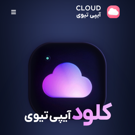
پ
ر
ش
ب
ه
م
ح
ت
و
ا