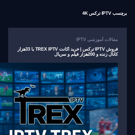
برچسب
IPTV ترکس 4K
مقالات آموزشی IPTV
فروش IPTV ترکس | خرید اکانت TREX IPTV با 33هزار
کانال زنده و 200هزار فیلم و سریال