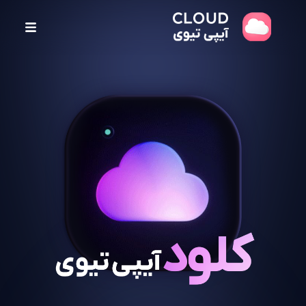
پ
ر
ش
ب
ه
م
ح
ت
و
ا