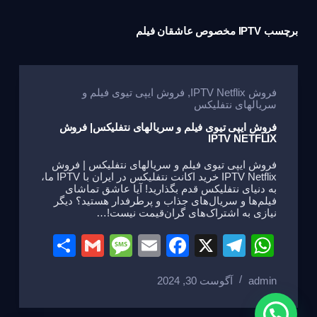
برچسب
IPTV مخصوص عاشقان فیلم
فروش IPTV Netflix
,
فروش ایپی تیوی فیلم و
سریالهای نتفلیکس
فروش ایپی تیوی فیلم و سریالهای نتفلیکس| فروش
IPTV NETFLIX
فروش ایپی تیوی فیلم و سریالهای نتفلیکس | فروش
IPTV Netflix خرید اکانت نتفلیکس در ایران با IPTV ما،
به دنیای نتفلیکس قدم بگذارید! آیا عاشق تماشای
فیلم‌ها و سریال‌های جذاب و پرطرفدار هستید؟ دیگر
نیازی به اشتراک‌های گران‌قیمت نیست!…
S
G
M
E
F
X
T
W
h
m
e
m
a
el
h
admin
آگوست 30, 2024
ar
ail
ss
ail
c
e
at
e
a
e
gr
s