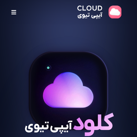
پ
ر
ش
ب
ه
م
ح
ت
و
ا