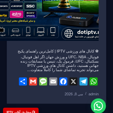
⚽ کانال های ورزشی IPTV | کامل‌ترین راهنمای پکیج
فوتبال، UFC، NBA و ورزش جهان اگر اهل فوتبال،
بسکتبال، UFC، فرمول یک، تنیس یا مسابقات زنده
جهانی هستید، داشتن کانال های ورزشی IPTV
می‌تواند تجربه تماشای شما را کاملاً متفاوت…
S
G
M
E
F
X
T
W
h
m
e
m
a
el
h
admin
می 8, 2026
ar
ail
ss
ail
c
e
at
e
a
e
gr
s
📺 سفارش آنلاین IPTV