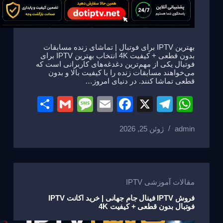
بهترین IPTV برای فوتبال | تماشای زنده مسابقات
بدون قطعی + کیفیت 4K انتخاب بهترین IPTV برای
فوتبال یکی از مهم‌ترین دغدغه‌های کاربرانی است که
می‌خواهند مسابقات زنده را با کیفیت بالا و بدون
قطعی تماشا کنند. در دنیای امروز…
S
G
M
E
F
X
T
W
h
m
e
m
a
el
h
admin
ژوئن 25, 2026
ar
ail
ss
ail
c
e
at
e
a
e
gr
s
g
b
a
A
e
o
m
p
مقالات آموزشی IPTV
o
p
فروش IPTV فینال جام جهانی | خرید اکانت IPTV
فوتبال بدون قطعی + کیفیت 4K
k