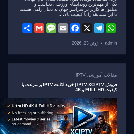
یکی از مهم‌ترین رویدادهای ورزشی دنیاست و
میلیون‌ها کاربر در سراسر جهان به دنبال راهی هستند
تا این مسابقه را با کیفیت بالا،…
S
G
M
E
F
X
T
W
h
m
e
m
a
el
h
admin
ژوئن 23, 2026
ar
ail
ss
ail
c
e
at
e
a
e
gr
s
g
b
a
A
e
o
m
p
مقالات آموزشی IPTV
o
p
فروش IPTV XCIPTV | خرید اکانت IPTV پرسرعت با
کیفیت FULL HD و 4K
k