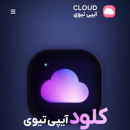
پ
ر
ش
ب
ه
م
ح
ت
و
ا