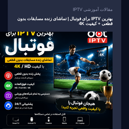
g
b
a
A
e
o
m
p
مقالات آموزشی IPTV
o
p
بهترین IPTV برای فوتبال | تماشای زنده مسابقات بدون
قطعی + کیفیت 4K
k