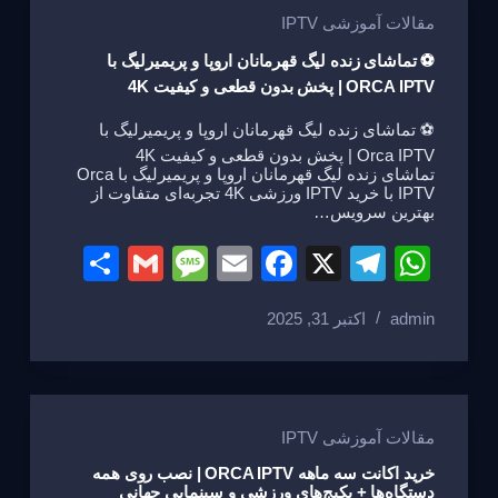
e
o
m
p
مقالات آموزشی IPTV
o
p
⚽ تماشای زنده لیگ قهرمانان اروپا و پریمیرلیگ با
ORCA IPTV | پخش بدون قطعی و کیفیت 4K
k
⚽ تماشای زنده لیگ قهرمانان اروپا و پریمیرلیگ با
Orca IPTV | پخش بدون قطعی و کیفیت 4K
تماشای زنده لیگ قهرمانان اروپا و پریمیرلیگ با Orca
IPTV با خرید IPTV ورزشی 4K تجربه‌ای متفاوت از
بهترین سرویس…
S
G
M
E
F
X
T
W
h
m
e
m
a
el
h
admin
اکتبر 31, 2025
ar
ail
ss
ail
c
e
at
e
a
e
gr
s
g
b
a
A
e
o
m
p
مقالات آموزشی IPTV
o
p
خرید اکانت سه ماهه ORCA IPTV | نصب روی همه
دستگاه‌ها + پکیج‌های ورزشی و سینمایی جهانی