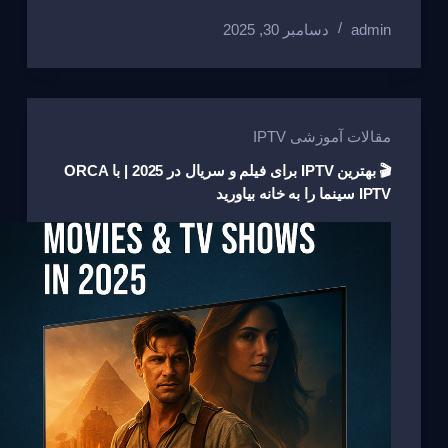
h
m
e
m
a
el
h
admin
دسامبر 30, 2025
ar
ail
ss
ail
c
e
at
e
a
e
gr
s
g
b
a
A
e
o
m
p
مقالات آموزشی IPTV
o
p
🎬 بهترین IPTV برای فیلم و سریال در 2025 | با ORCA
IPTV سینما را به خانه بیاورید
k