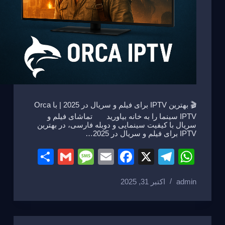
🎬 بهترین IPTV برای فیلم و سریال در 2025 | با Orca
IPTV سینما را به خانه بیاورید تماشای فیلم و
سریال با کیفیت سینمایی و دوبله فارسی، در بهترین
IPTV برای فیلم و سریال در 2025…
S
G
M
E
F
X
T
W
h
m
e
m
a
el
h
admin
اکتبر 31, 2025
ar
ail
ss
ail
c
e
at
e
a
e
gr
s
g
b
a
A