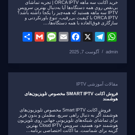
خرید اکانت سه ماهه ORCA IPTV | تجربه تماشای
بی‌نقص روی همه دستگاه‌ها آیا به‌دنبال بهترین سرویس
IPTV سه ماهه هستید که همه‌چیز را یکجا داشته باشد؟
ORCA IPTV با کیفیت بی‌رقیب، تنوع باورنکردنی و
سازگاری فوق‌العاده با همه دستگاه‌ها،…
S
G
M
E
F
X
T
W
h
m
e
m
a
el
h
admin
آگوست 7, 2025
ar
ail
ss
ail
c
e
at
e
a
e
gr
s
g
b
a
A
e
o
m
p
مقالات آموزشی IPTV
o
p
فروش اکانت SMART IPTV مخصوص تلویزیون‌های
هوشمند
k
فروش اکانت Smart IPTV مخصوص تلویزیون‌های
هوشمند اگر به دنبال راهی سریع، مطمئن و بدون فریز
برای تماشای شبکه‌های تلویزیونی جهانی روی تلویزیون
هوشمند خود هستید، سرویس Cloud IPTV بهترین
گزینه برای شماست. ما اکانت اختصاصی برنامه…