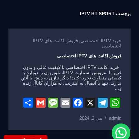
برچسب
IPTV BT SPORT
خرید IPTV اختصاصی
,
فروش اکانت های IPTV
اختصاصی
فروش اکانت های IPTV اختصاصی
خرید اکانت IPTV اختصاصی با کیفیت عالی و بدون
فریز با سرویس اسمارت IPTV، تلویزیون را دوباره با
کیفیتی متفاوت تجربه کنید! دیگر نیازی به دیش یا آنتن
ندارید. تنها با اتصال به اینترنت، به هزاران کانال زنده
و…
S
G
M
E
F
X
T
W
h
m
e
m
a
el
h
admin
می 2, 2024
ar
ail
ss
ail
c
e
at
e
a
e
gr
s