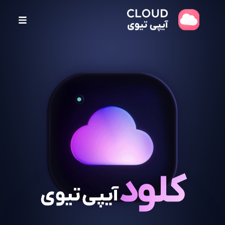
پ
ر
ش
ب
ه
م
ح
ت
و
ا