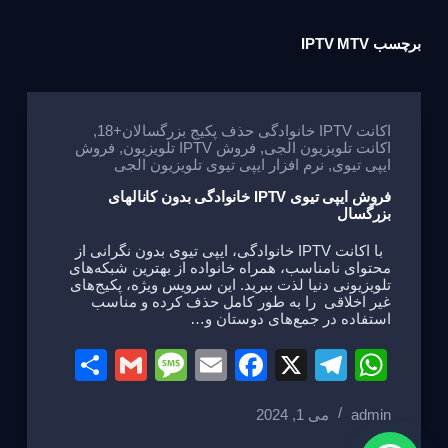
برچسب
IPTV MTV
اکانت IPTV خانوادگی حذف پکیج بزرگسالان+18
,
اکانت تلویزیون الجی
,
فروش IPTV تلویزیون
,
فروش
ایپی تیوی
,
نرم افزار ایپی تیوی تلویزیون الجی
فروش ایپی تیوی IPTV خانوادگی بدون کانالهای
بزرگسال
با اکانت IPTV خانوادگی، ایپی تیوی بدون نگرانی از
محتوای نامناسب، همراه خانواده از بهترین شبکه‌های
تلویزیونی دنیا لذت ببرید. این سرویس ویژه، پکیج‌های
غیر اخلاقی را به طور کامل حذف کرده و مناسب
استفاده در جمع‌های دوستان و…
S
G
M
E
F
X
T
W
h
m
e
m
a
el
h
admin
می 1, 2024
ar
ail
ss
ail
c
e
at