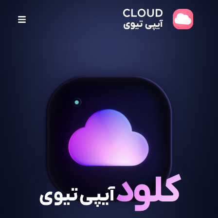
پ
ر
ش
ب
ه
م
ح
ت
و
ا