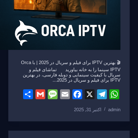
🎬 بهترین IPTV برای فیلم و سریال در 2025 | با Orca
IPTV سینما را به خانه بیاورید تماشای فیلم و
سریال با کیفیت سینمایی و دوبله فارسی، در بهترین
IPTV برای فیلم و سریال در 2025…
S
G
M
E
F
X
T
W
h
m
e
m
a
el
h
admin
اکتبر 31, 2025
ar
ail
ss
ail
c
e
at
e
a
e
gr
s
g
b
a
A