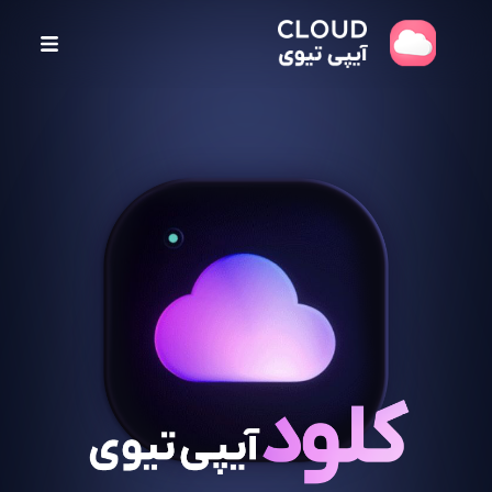
پ
ر
ش
ب
ه
م
ح
ت
و
ا