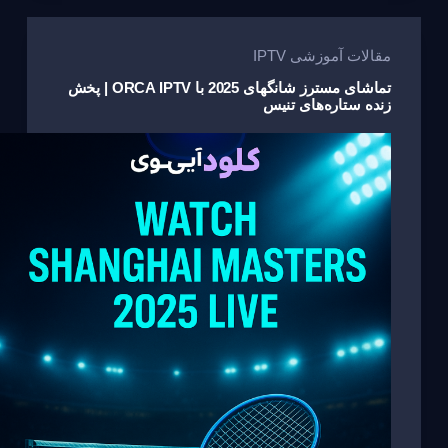
g
b
a
A
e
o
m
p
مقالات آموزشی IPTV
o
p
تماشای مسترز شانگهای 2025 با ORCA IPTV | پخش
زنده ستاره‌های تنیس
k