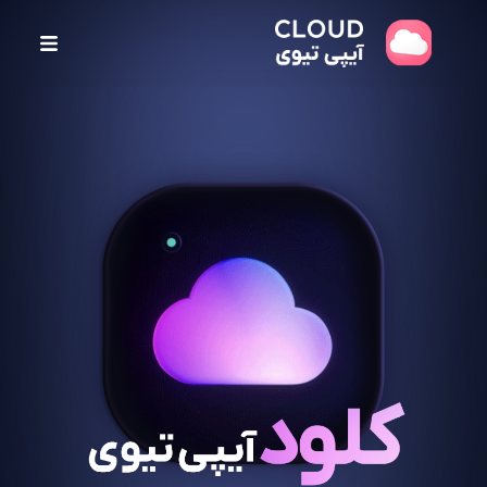
پ
ر
ش
ب
ه
م
ح
ت
و
ا