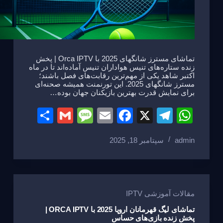
تماشای مسترز شانگهای 2025 با Orca IPTV | پخش
زنده ستاره‌های تنیس هواداران تنیس آماده‌اند تا در ماه
اکتبر شاهد یکی از مهم‌ترین رقابت‌های فصل باشند؛
مسترز شانگهای 2025. این تورنمنت همیشه صحنه‌ای
برای نمایش قدرت بهترین بازیکنان جهان بوده…
S
G
M
E
F
X
T
W
h
m
e
m
a
el
h
admin
سپتامبر 18, 2025
ar
ail
ss
ail
c
e
at
e
a
e
gr
s
g
b
a
A
e
o
m
p
مقالات آموزشی IPTV
o
p
تماشای لیگ قهرمانان اروپا 2025 با ORCA IPTV |
پخش زنده بازی‌های حساس