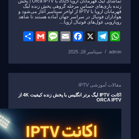
تماشای لیگ قهرمانان اروپا 2025 با Orca IPTV | پخش
زنده بازی‌های حساس مرحله گروهی پخش زنده لیگ
قهرمانان اروپا با IPTV از اواخر سپتامبر آغاز می‌شود و
هواداران فوتبال در سراسر جهان آماده هستند تا شاهد
رویارویی غول‌های فوتبال اروپا…
S
G
M
E
F
X
T
W
h
m
e
m
a
el
h
admin
سپتامبر 18, 2025
ar
ail
ss
ail
c
e
at
e
a
e
gr
s
g
b
a
A
e
o
m
p
مقالات آموزشی IPTV
o
p
اکانت IPTV لیگ برتر انگلیس با پخش زنده کیفیت 4K از
ORCA IPTV
k