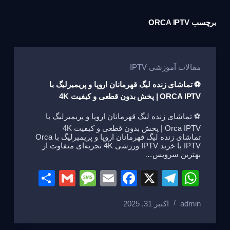
برچسب
ORCA IPTV
مقالات آموزشی IPTV
⚽ تماشای زنده لیگ قهرمانان اروپا و پریمیرلیگ با
ORCA IPTV | پخش بدون قطعی و کیفیت 4K
⚽ تماشای زنده لیگ قهرمانان اروپا و پریمیرلیگ با
Orca IPTV | پخش بدون قطعی و کیفیت 4K
تماشای زنده لیگ قهرمانان اروپا و پریمیرلیگ با Orca
IPTV با خرید IPTV ورزشی 4K تجربه‌ای متفاوت از
بهترین سرویس…
S
G
M
E
F
X
T
W
h
m
e
m
a
el
h
admin
اکتبر 31, 2025
ar
ail
ss
ail
c
e
at
e
a
e
gr
s