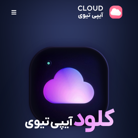
پ
ر
ش
ب
ه
م
ح
ت
و
ا