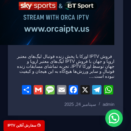
فروش IPTV اورکا با پخش زنده فوتبال لیگ‌های معتبر
اروپا و جهان با فروش IPTV لیگ‌های معتبر اروپا و
جهان توسط اورکا IPTV، تجربه تماشای مسابقات زنده
فوتبال و سایر ورزش‌ها هیچ‌گاه به این هیجان و کیفیت
نبوده است.…
S
G
M
E
F
X
T
W
h
m
e
m
a
el
h
admin
سپتامبر 24, 2025
ar
ail
ss
ail
c
e
at
e
a
e
gr
s
g
b
a
A
📺 سفارش آنلاین IPTV