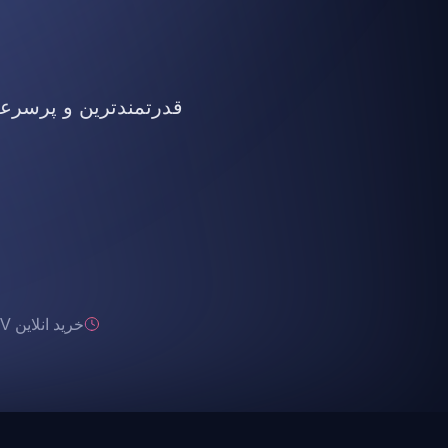
قدرتمندترین و پرسرعت ت
خرید انلاین IPTV تحویل انی