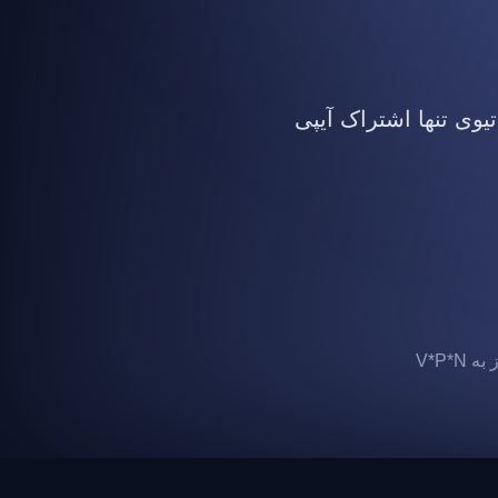
تیوی تنها اشتراک آیپی
 V*P*N