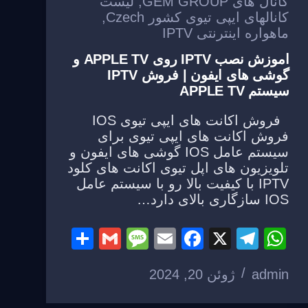
کانال های GEM GROUP
,
لیست
کانالهای ایپی تیوی کشور Czech
,
ماهواره اینترنتی IPTV
اموزش نصب IPTV روی APPLE TV و
گوشی های ایفون | فروش IPTV
سیستم APPLE TV
فروش اکانت های ایپی تیوی IOS
فروش اکانت های ایپی تیوی برای
سیستم عامل IOS گوشی های ایفون و
تلویزیون های اپل تیوی اکانت های کلود
IPTV با کیفیت بالا رو با سیستم عامل
IOS سازگاری بالای دارد…
S
G
M
E
F
X
T
W
h
m
e
m
a
el
h
admin
ژوئن 20, 2024
ar
ail
ss
ail
c
e
at
e
a
e
gr
s