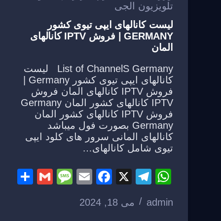
تلویزیون الجی
لیست کانالهای ایپی تیوی کشور
GERMANY | فروش IPTV کانالهای
المان
List of ChannelS Germany لیست
کانالهای ایپی تیوی کشور Germany |
فروش IPTV کانالهای المان فروش
IPTV کانالهای کشور المان Germany
فروش IPTV کانالهای کشور المان
Germany بصورت فول میباشد
کانالهای المانی سرور های کلود ایپی
تیوی شامل کانالهای…
S
G
M
E
F
X
T
W
h
m
e
m
a
el
h
admin
می 18, 2024
ar
ail
ss
ail
c
e
at