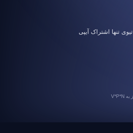
تیوی تنها اشتراک آیپی
 V*P*N