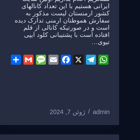
ایرانی هستیم با این تعداد کانالهای
کشور ارمنستان لیست مذکور به
سفارش هموطنان ارمنی تدارک دیده
است و در صورتیکه کانالی از قلم
افتاده است با پشتیبانی کلود ایپی
تیوی…
S
G
M
E
F
X
T
W
h
m
e
m
a
el
h
ar
ail
ss
ail
c
e
at
e
a
e
gr
s
g
b
a
A
e
o
m
p
admin
ژوئن 7, 2024
o
p
k