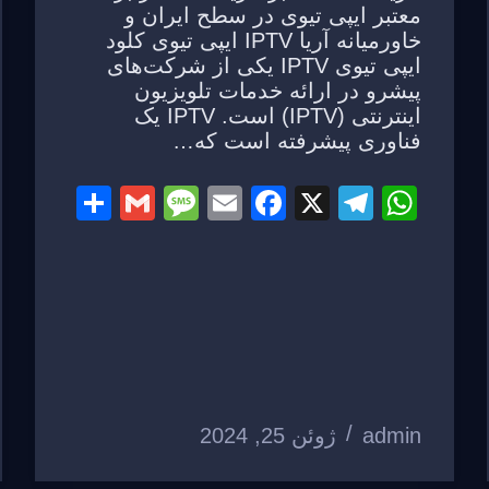
معتبر ایپی تیوی در سطح ایران و
خاورمیانه آریا IPTV ایپی تیوی کلود
ایپی تیوی IPTV یکی از شرکت‌های
پیشرو در ارائه خدمات تلویزیون
اینترنتی (IPTV) است. IPTV یک
فناوری پیشرفته است که…
S
G
M
E
F
X
T
W
h
m
e
m
a
el
h
ar
ail
ss
ail
c
e
at
e
a
e
gr
s
g
b
a
A
e
o
m
p
o
p
admin
ژوئن 25, 2024
k