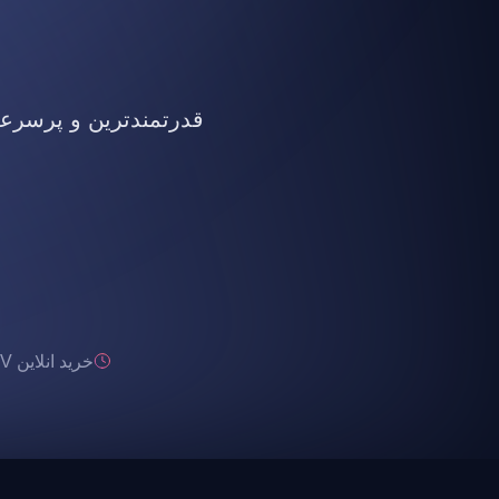
قدرتمندترین و پرسرعت ت
خرید انلاین IPTV تحویل انی