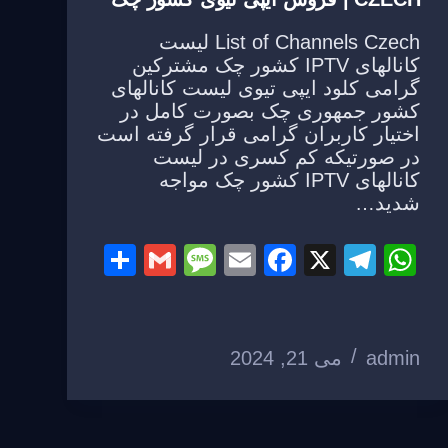
List of Channels Czech لیست
کانالهای IPTV کشور چک مشترکین
گرامی کلود ایپی تیوی لیست کانالهای
کشور جمهوری چک بصورت کامل در
اختیار کاربران گرامی قرار گرفته است
در صورتیکه کم کسری در لیست
کانالهای IPTV کشور چک مواجه
شدید…
S
G
M
E
F
X
T
W
h
m
e
m
a
el
h
ar
ail
ss
ail
c
e
at
e
a
e
gr
s
admin
می 21, 2024
g
b
a
A
e
o
m
p