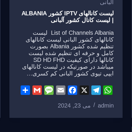
البانی
لیست کانالهای IPTV کشور ALBANIA
| لیست کانال کشور آلبانی
List of Channels Albania لیست
کانالهای کشور البانی لیست کانالهای
تنظیم شده کشور Albania بصورت
کامل و حرفه ای تنظیم شده لیست
کانالها دارای کیفیت SD HD FHD
میباشد در صورتیکه در لیست کانالهای
ایپی تیوی کشور البانی کم کسری…
S
G
M
E
F
X
T
W
h
m
e
m
a
el
h
admin
می 23, 2024
ar
ail
ss
ail
c
e
at
e
a
e
gr
s
g
b
a
A