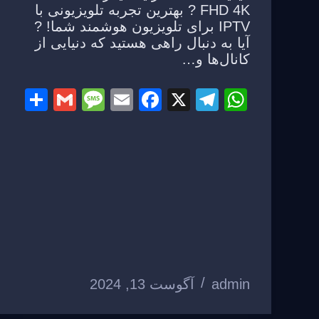
FHD 4K ? بهترین تجربه تلویزیونی با
IPTV برای تلویزیون هوشمند شما! ?
آیا به دنبال راهی هستید که دنیایی از
کانال‌ها و…
S
G
M
E
F
X
T
W
h
m
e
m
a
el
h
ar
ail
ss
ail
c
e
at
e
a
e
gr
s
g
b
a
A
e
o
m
p
o
p
k
admin
آگوست 13, 2024