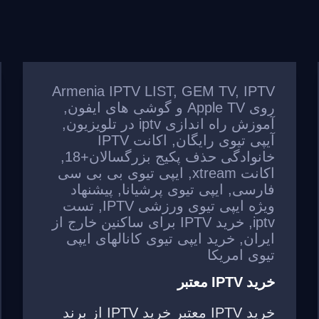
Armenia IPTV LIST
,
GEM TV
,
IPTV
روی Apple TV و گوشی های ایفون
,
آموزش راه اندازی iptv در تلویزیون
,
آیپی تیوی رایگان
,
اکانت IPTV
خانوادگی حذف پکیج بزرگسالان+18
,
اکانت xtream
,
ایپی تیوی بی بی سی
فارسی
,
ایپی تیوی پرشیانا
,
پیشنهاد
ویژه ایپی تیوی ورزشی IPTV
,
تست
iptv
,
خرید IPTV برای ساکنین خارج از
ایران
,
خرید ایپی تیوی کانالهای ایپی
تیوی امریکا
خرید IPTV معتبر
خرید IPTV معتبر خرید IPTV از برند