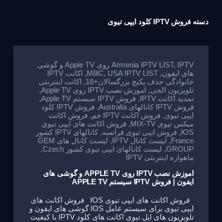
دسته
فروش IPTV کلود ایپی تیوی
,
Armenia IPTV LIST
IPTV روی Apple TV و گوشی
های ایفون
,
USA IPTV LIST
,
MBC
,
اکانت IPTV
خانوادگی حذف پکیج بزرگسالان+18
,
اکانت اینترنتی
تلویزیون الجی
,
اموزش نصب IPTV روی Apple TV
,
تمدید اکانت IPTV
,
فروش IPTV سیستم Apple TV
,
فروش IPTV کانالهای Australia
,
فروش IPTV کلود
ایپی تیوی
,
فروش اکانت IPTV جم
,
فروش اکانت
میکس تیوی MIX-TV
,
فروش اکانت های ایپی تیوی
IOS
,
فروش ایپی تیوی فرانسه
,
کانالهای IPTV کشور
France
,
لیست کانال IPTV
,
لیست کانال های GEM
GROUP
,
لیست کانالهای ایپی تیوی کشور Czech
,
ماهواره اینترنتی IPTV
اموزش نصب IPTV روی APPLE TV و گوشی های
ایفون | فروش IPTV سیستم APPLE TV
فروش اکانت های ایپی تیوی IOS فروش اکانت های
ایپی تیوی برای سیستم عامل IOS گوشی های ایفون و
تلویزیون های اپل تیوی اکانت های کلود IPTV با کیفیت