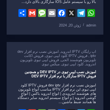
بالا رو با سیستم عامل IOS سازگاری بالای دارد…
S
G
M
E
F
X
T
W
h
m
e
m
a
el
h
admin
ژوئن 20, 2024
ar
ail
ss
ail
c
e
at
e
a
e
gr
s
g
b
a
A
e
o
m
p
اپ رایگان IPTV اندروید
,
اموزش نصب نرم افزار dev
iptv
,
فروش IPTV کلود ایپی تیوی
,
فروش اکانت
o
p
تلویزیون هوشمند الجی
,
فروش ایپی تیوی تلویزیون
اندروید
,
کلود ایپی تیوی
,
میکس تیوی
k
اموزش نصب ایپی تیوی در DEV IPTV و همچنین
فروش IPTV سازگار با نرم افزار DEV IPTV
اموزش نصب نرم افزار dev iptv فروش IPTV کلود
ایپی تیوی این نرم افزار IPTV مناسب انواع تلویزیون
های هوشمند اندرویدی | انواع اندروید باکس | انواع
گوشی اندروید | و انواع سیستم اندروید سایر دستگاه
ها همانند ضبط ماشین…