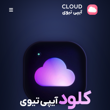
پ
ر
ش
ب
ه
م
ح
ت
و
ا