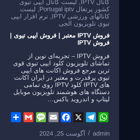
کانال IPTV
,
لیست کانال ایپی تیوی
کشور پرتغال Portugal iptv
,
لیست
کانالهای ورزشی IPTV
,
نرم افزار ایپی
تیوی تلویزیون الجی
فروش IPTV معتبر | فروش ایپی تیوی |
فروش IPTV
فروش IPTV – تجربه‌ای نوین از
تماشای تلویزیون کلود ایپی تیوی قوی
ترین مرجع فروش اکانت های ایپی
تیوی پرقدرت و معتبر در ایران اکانت
های IPTV کلود IPTV روی تمامی
دستگاه های هوشمند تلویزیون موبایل
لپتاپ و اندروید باکس…
S
G
M
E
F
X
T
W
h
m
e
m
a
el
h
admin
آگوست 25, 2024
ar
ail
ss
ail
c
e
at