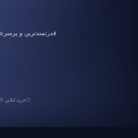
قدرتمندترین و پرسرعت ت
خرید انلاین IPTV تحویل انی