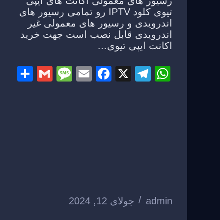
رسیور های معمولی اکانت های ایپی
تیوی کلود IPTV رو تمامی رسیور های
اندرویدی و رسیور های معمولی غیر
اندرویدی قابل نصب است جهت خرید
اکانت ایپی تیوی…
S
G
M
E
F
X
T
W
h
m
e
m
a
el
h
ar
ail
ss
ail
c
e
at
e
a
e
gr
s
g
b
a
A
e
o
m
p
o
p
k
admin
جولای 12, 2024