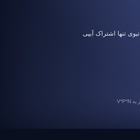
تیوی تنها اشتراک آیپی
 V*P*N