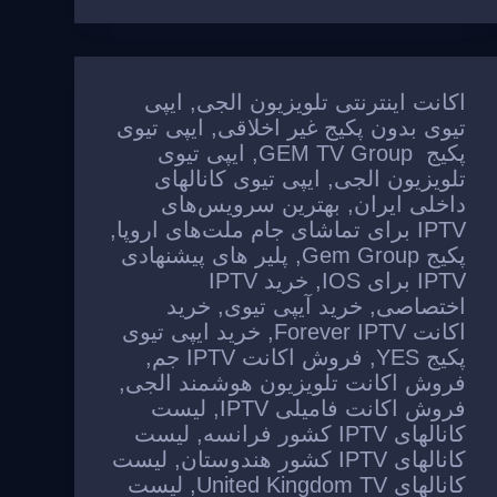
o
p
k
اکانت اینترنتی تلویزیون الجی
,
ایپی
تیوی بدون پکیج غیر اخلاقی
,
ایپی تیوی
پکیج GEM TV Group
,
ایپی تیوی
تلویزیون الجی
,
ایپی تیوی کانالهای
داخلی ایران
,
بهترین سرویس‌های
IPTV برای تماشای جام ملت‌های اروپا
,
پکیج Gem Group
,
پلیر های پیشنهادی
IPTV برای IOS
,
خرید IPTV
اختصاصی
,
خرید آیپی تیوی
,
خرید
اکانت Forever IPTV
,
خرید ایپی تیوی
پکیج YES
,
فروش اکانت IPTV جم
,
فروش اکانت تلویزیون هوشمند الجی
,
فروش اکانت فامیلی IPTV
,
لیست
کانالهای IPTV کشور فرانسه
,
لیست
کانالهای IPTV کشور هندوستان
,
لیست
کانالهای United Kingdom TV
,
لیست