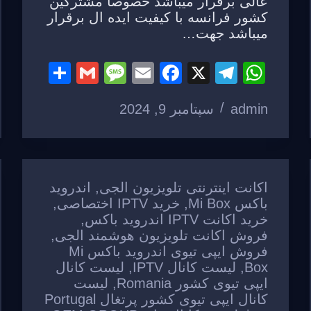
عالی برقرار میباشد خصوصا مشترکین
کشور فرانسه با کیفیت ایده ال برقرار
میباشد جهت…
S
G
M
E
F
X
T
W
h
m
e
m
a
el
h
admin
سپتامبر 9, 2024
ar
ail
ss
ail
c
e
at
e
a
e
gr
s
g
b
a
A
e
o
m
p
اکانت اینترنتی تلویزیون الجی
,
اندروید
o
p
باکس Mi Box
,
خرید IPTV اختصاصی
,
خرید اکانت IPTV اندروید باکس
,
k
فروش اکانت تلویزیون هوشمند الجی
,
فروش ایپی تیوی اندروید باکس Mi
Box
,
لیست کانال IPTV
,
لیست کانال
ایپی تیوی کشور Romania
,
لیست
کانال ایپی تیوی کشور پرتغال Portugal