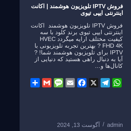
فروش IPTV تلویزیون هوشمند | اکانت
اینترنتی ایپی تیوی
فروش IPTV تلویزیون هوشمند اکانت
اینترنتی ایپی تیوی برند کلود با سه
کیفیت مختلف ارایه میگردد HVEC
FHD 4K ? بهترین تجربه تلویزیونی با
IPTV برای تلویزیون هوشمند شما! ?
آیا به دنبال راهی هستید که دنیایی از
کانال‌ها و…
S
G
M
E
F
X
T
W
h
m
e
m
a
el
h
ar
ail
ss
ail
c
e
at
e
a
e
gr
s
g
b
a
A
admin
آگوست 13, 2024
e
o
m
p