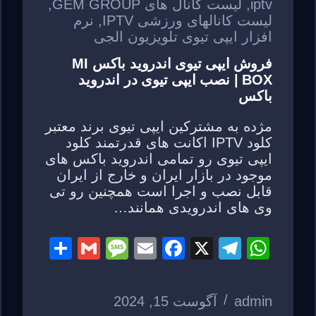
iptv
,
لیست کانال های GEM GROUP
,
لیست کانالهای ورزشی IPTV
,
نرم
افزار ایپی تیوی تلویزیون الجی
فروش ایپی تیوی اندروید باکس MI
BOX | نصب ایپی تیوی در اندروید
باکس
مژده به مشترکین ایپی تیوی برند معتبر
کلود IPTV اکانت های قدرتمند کلود
ایپی تیوی رو تمامی اندروید باکس های
موجود در بازار ایران و خارج از ایران
قابل نصب و اجرا است همچنین رو تی
وی های اندرویدی همانند…
S
G
M
E
F
X
T
W
h
m
e
m
a
el
h
ar
ail
ss
ail
c
e
at
admin
آگوست 15, 2024
e
a
e
gr
s