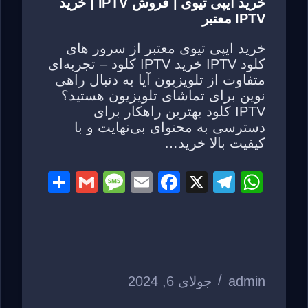
خرید ایپی تیوی | فروش IPTV | خرید
IPTV معتبر
خرید ایپی تیوی معتبر از سرور های
کلود IPTV خرید IPTV کلود – تجربه‌ای
متفاوت از تلویزیون آیا به دنبال راهی
نوین برای تماشای تلویزیون هستید؟
IPTV کلود بهترین راهکار برای
دسترسی به محتوای بی‌نهایت و با
کیفیت بالا خرید…
S
G
M
E
F
X
T
W
h
m
e
m
a
el
h
ar
ail
ss
ail
c
e
at
e
a
e
gr
s
g
b
a
A
admin
جولای 6, 2024
e
o
m
p