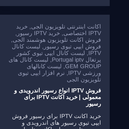
e
a
e
gr
s
g
b
a
A
e
o
m
p
اکانت اینترنتی تلویزیون الجی
,
خرید
o
p
IPTV اختصاصی
,
خرید IPTV رسیور
,
فروش اکانت تلویزیون هوشمند الجی
,
k
فروش ایپی تیوی رسیور
,
لیست کانال
IPTV
,
لیست کانال ایپی تیوی کشور
پرتغال Portugal iptv
,
لیست کانال های
GEM GROUP
,
لیست کانالهای
ورزشی IPTV
,
نرم افزار ایپی تیوی
تلویزیون الجی
فروش IPTV انواع رسیور اندرویدی و
معمولی | خرید اکانت IPTV برای
رسیور
خرید اکانت IPTV برای رسیور فروش
ایپی تیوی رسیور های اندرویدی و