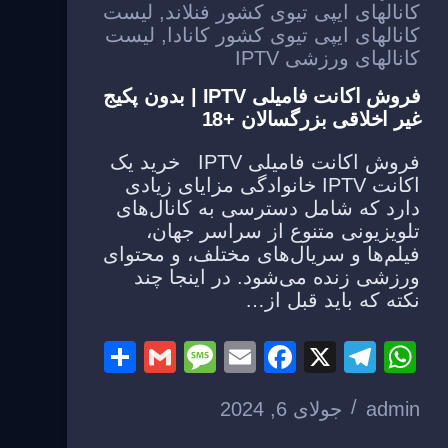
کانالهای ایپی تیوی کشور فنلاند
,
لیست
کانالهای ایپی تیوی کشور کانادا
,
لیست
کانالهای ورزشی IPTV
فروش اکانت فامیلی IPTV | بدون پکیج
غیر اخلاقی بزرگسالان +18
فروش اکانت فامیلی IPTV خرید یک
اکانت IPTV خانوادگی مزایای زیادی
دارد که شامل دسترسی به کانال‌های
تلویزیونی متنوع از سراسر جهان،
فیلم‌ها و سریال‌های مختلف، و محتوای
ورزشی زنده می‌شود. در اینجا چند
نکته که باید قبل از…
S
G
M
E
F
X
T
W
h
m
e
m
a
el
h
admin
جولای 6, 2024
ar
ail
ss
ail
c
e
at