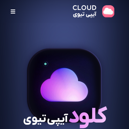
پ
ر
ش
ب
ه
م
ح
ت
و
ا