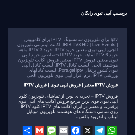
برچسب
آیپی تیوی رایگان
Iptv برای تلویزیون سامسونگ
,
IPTV برای کامپیوتر
,
IRIB TV3 HD [ Live Events ]
,
اکانت اینترنتی تلویزیون
الجی
,
ایپی تیوی معتبر
,
خرید IPTV
,
خرید IPTV 3 ماهه
,
خرید IPTV 6 ماهه
,
خرید IPTV اختصاصی
,
خرید ایپی
تیوی معتبر
,
فروش IPTV معتبر
,
فروش اکانت تلویزیون
هوشمند الجی
,
لیست کانال IPTV
,
لیست کانال ایپی
تیوی کشور پرتغال Portugal iptv
,
لیست کانالهای
ورزشی IPTV
,
نرم افزار ایپی تیوی تلویزیون الجی
فروش IPTV معتبر | فروش ایپی تیوی | فروش IPTV
فروش IPTV – تجربه‌ای نوین از تماشای تلویزیون کلود
ایپی تیوی قوی ترین مرجع فروش اکانت های ایپی تیوی
پرقدرت و معتبر در ایران اکانت های IPTV کلود IPTV
روی تمامی دستگاه های هوشمند تلویزیون موبایل
لپتاپ و اندروید باکس…
S
G
M
E
F
X
T
W