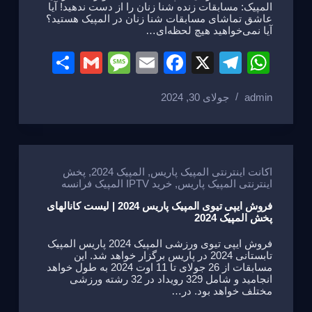
المپیک: مسابقات زنده شنا زنان را از دست ندهید! آیا
عاشق تماشای مسابقات شنا زنان در المپیک هستید؟
آیا نمی‌خواهید هیچ لحظه‌ای…
S
G
M
E
F
X
T
W
h
m
e
m
a
el
h
admin
جولای 30, 2024
ar
ail
ss
ail
c
e
at
e
a
e
gr
s
g
b
a
A
e
o
m
p
اکانت اینترنتی المپیک پاریس
,
المپیک 2024
,
پخش
اینترنتی المپیک پاریس
,
خرید IPTV المپیک فرانسه
o
p
فروش ایپی تیوی المپیک پاریس 2024 | لیست کانالهای
k
پخش المپیک 2024
فروش ایپی تیوی ورزشی المپیک 2024 پاریس المپیک
تابستانی 2024 در پاریس برگزار خواهد شد. این
مسابقات از 26 جولای تا 11 اوت 2024 به طول خواهد
انجامید و شامل 329 رویداد در 32 رشته ورزشی
مختلف خواهد بود. در…