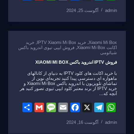
h
m
e
m
a
el
h
admin
آگوست 25, 2024
ar
ail
ss
ail
c
e
at
e
a
e
gr
s
g
b
a
A
e
o
m
p
Xiaomi Mi Box
,
خرید IPTV Xiaomi Mi Box
,
خرید
اکانت Xiaomi Mi Box
,
فروش ایپی تیوی اندروید باکس
o
p
شیائومی
k
فروش IPTV اندروید باکس XIAOMI MI BOX
با خرید اکانت های کلود IPTV به دنیای از کانالهای
ماهواره ای دسترسی پیدا کنید تجربه‌ای نوین از
تماشای تلویزیون با اندروید باکس Xiaomi Mi Box و
خرید IPTV از برند معتبر کلود ایپی تیوی تصور کنید هر
آنچه که…
S
G
M
E
F
X
T
W
h
m
e
m
a
el
h
admin
آگوست 16, 2024
ar
ail
ss
ail
c
e
at