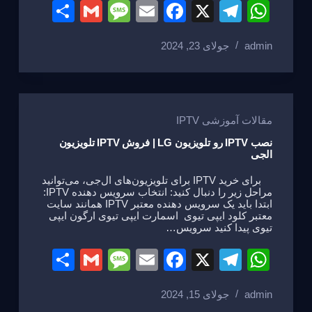
S
G
M
E
F
X
T
W
h
m
e
m
a
el
h
admin
جولای 23, 2024
ar
ail
ss
ail
c
e
at
e
a
e
gr
s
g
b
a
A
e
o
m
p
مقالات آموزشی IPTV
o
p
نصب IPTV رو تلویزیون LG | فروش IPTV تلویزیون
الجی
k
برای خرید IPTV برای تلویزیون‌های ال‌جی، می‌توانید
مراحل زیر را دنبال کنید: انتخاب سرویس دهنده IPTV:
ابتدا باید یک سرویس دهنده معتبر IPTV همانند سایت
معتبر کلود ایپی تیوی اسمارت ایپی تیوی ارگون ایپی
تیوی پیدا کنید سرویس…
S
G
M
E
F
X
T
W
h
m
e
m
a
el
h
admin
جولای 15, 2024
ar
ail
ss
ail
c
e
at