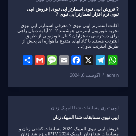
e
o
m
p
o
p
? فروش ایپی تیوی اسمارتر اپی تیوی | فروش ایپی
تیوی نرم افزار اسمارتر اپی تیوی ?
k
اکانت اسمارتر ایپی تیوی ? معرفی اسمارتر اپی تیوی:
تجربه تلویزیون اینترنتی هوشمند ? ? آیا به دنبال راهی
برای دسترسی به هزاران کانال تلویزیونی از طریق
اینترنت هستید با کانالهای متنوع ماهواره ای پخش از
طریق اینترنت بدون…
S
G
M
E
F
X
T
W
h
m
e
m
a
el
h
admin
آگوست 6, 2024
ar
ail
ss
ail
c
e
at
e
a
e
gr
s
g
b
a
A
e
o
m
p
ایپی تیوی مسابقات شنا المپیک زنان
o
p
ایپی تیوی مسابقات شنا المپیک زنان
k
فروش ایپی تیوی المپیک 2024 مسابقات کشتی زنان و
مسابقات شنا زنان المپیک 2024 IPTV ویژه شنا زنان