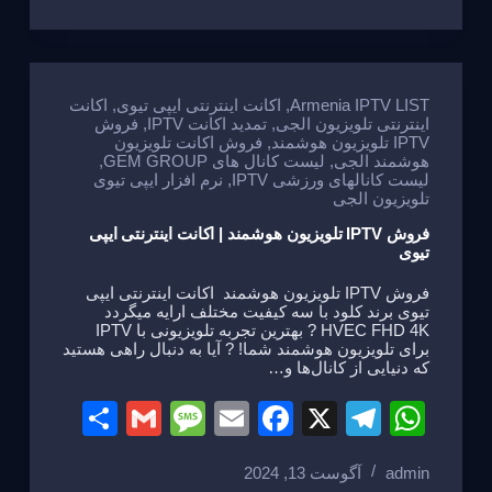
ar
ail
ss
ail
c
e
at
e
a
e
gr
s
g
b
a
A
e
o
m
p
Armenia IPTV LIST
,
اکانت اینترنتی ایپی تیوی
,
اکانت
اینترنتی تلویزیون الجی
,
تمدید اکانت IPTV
,
فروش
o
p
IPTV تلویزیون هوشمند
,
فروش اکانت تلویزیون
هوشمند الجی
,
لیست کانال های GEM GROUP
,
k
لیست کانالهای ورزشی IPTV
,
نرم افزار ایپی تیوی
تلویزیون الجی
فروش IPTV تلویزیون هوشمند | اکانت اینترنتی ایپی
تیوی
فروش IPTV تلویزیون هوشمند اکانت اینترنتی ایپی
تیوی برند کلود با سه کیفیت مختلف ارایه میگردد
HVEC FHD 4K ? بهترین تجربه تلویزیونی با IPTV
برای تلویزیون هوشمند شما! ? آیا به دنبال راهی هستید
که دنیایی از کانال‌ها و…
S
G
M
E
F
X
T
W
h
m
e
m
a
el
h
admin
آگوست 13, 2024
ar
ail
ss
ail
c
e
at