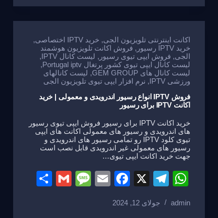
e
a
e
gr
s
g
b
a
A
e
o
m
p
اکانت اینترنتی تلویزیون الجی
,
خرید IPTV اختصاصی
,
خرید IPTV رسیور
,
فروش اکانت تلویزیون هوشمند
o
p
الجی
,
فروش ایپی تیوی رسیور
,
لیست کانال IPTV
,
لیست کانال ایپی تیوی کشور پرتغال Portugal iptv
,
k
لیست کانال های GEM GROUP
,
لیست کانالهای
ورزشی IPTV
,
نرم افزار ایپی تیوی تلویزیون الجی
فروش IPTV انواع رسیور اندرویدی و معمولی | خرید
اکانت IPTV برای رسیور
خرید اکانت IPTV برای رسیور فروش ایپی تیوی رسیور
های اندرویدی و رسیور های معمولی اکانت های ایپی
تیوی کلود IPTV رو تمامی رسیور های اندرویدی و
رسیور های معمولی غیر اندرویدی قابل نصب است
جهت خرید اکانت ایپی تیوی…
S
G
M
E
F
X
T
W
h
m
e
m
a
el
h
admin
جولای 12, 2024
ar
ail
ss
ail
c
e
at