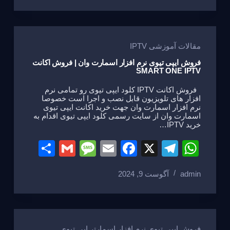
e
a
e
gr
s
g
b
a
A
e
o
m
p
مقالات آموزشی IPTV
o
p
فروش ایپی تیوی نرم افزار اسمارت وان | فروش اکانت
SMART ONE IPTV
k
فروش اکانت IPTV کلود ایپی تیوی رو تمامی نرم
افزار های تلویزیون قابل نصب و اجرا است خصوصا
نرم افزار اسمارت وان جهت خرید اکانت ایپی تیوی
اسمارت وان از سایت رسمی کلود ایپی تیوی اقدام به
خرید IPTV…
S
G
M
E
F
X
T
W
h
m
e
m
a
el
h
admin
آگوست 9, 2024
ar
ail
ss
ail
c
e
at
e
a
e
gr
s
g
b
a
A
فروش ایپی تیوی نرم افزار اسمارتر اپی تیوی