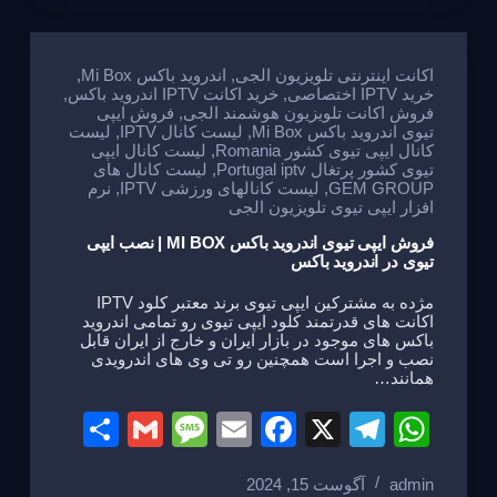
e
a
e
gr
s
g
b
a
A
e
o
m
p
اکانت اینترنتی تلویزیون الجی
,
اندروید باکس Mi Box
,
خرید IPTV اختصاصی
,
خرید اکانت IPTV اندروید باکس
,
o
p
فروش اکانت تلویزیون هوشمند الجی
,
فروش ایپی
تیوی اندروید باکس Mi Box
,
لیست کانال IPTV
,
لیست
k
کانال ایپی تیوی کشور Romania
,
لیست کانال ایپی
تیوی کشور پرتغال Portugal iptv
,
لیست کانال های
GEM GROUP
,
لیست کانالهای ورزشی IPTV
,
نرم
افزار ایپی تیوی تلویزیون الجی
فروش ایپی تیوی اندروید باکس MI BOX | نصب ایپی
تیوی در اندروید باکس
مژده به مشترکین ایپی تیوی برند معتبر کلود IPTV
اکانت های قدرتمند کلود ایپی تیوی رو تمامی اندروید
باکس های موجود در بازار ایران و خارج از ایران قابل
نصب و اجرا است همچنین رو تی وی های اندرویدی
همانند…
S
G
M
E
F
X
T
W
h
m
e
m
a
el
h
admin
آگوست 15, 2024