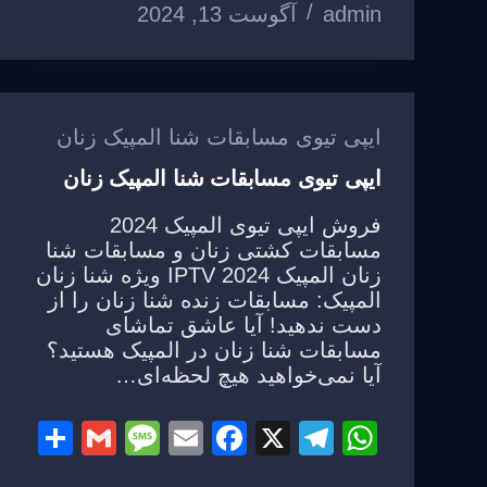
admin
آگوست 13, 2024
ar
ail
ss
ail
c
e
at
e
a
e
gr
s
g
b
a
A
e
o
m
p
ایپی تیوی مسابقات شنا المپیک زنان
o
p
ایپی تیوی مسابقات شنا المپیک زنان
k
فروش ایپی تیوی المپیک 2024
مسابقات کشتی زنان و مسابقات شنا
زنان المپیک 2024 IPTV ویژه شنا زنان
المپیک: مسابقات زنده شنا زنان را از
دست ندهید! آیا عاشق تماشای
مسابقات شنا زنان در المپیک هستید؟
آیا نمی‌خواهید هیچ لحظه‌ای…
S
G
M
E
F
X
T
W
h
m
e
m
a
el
h