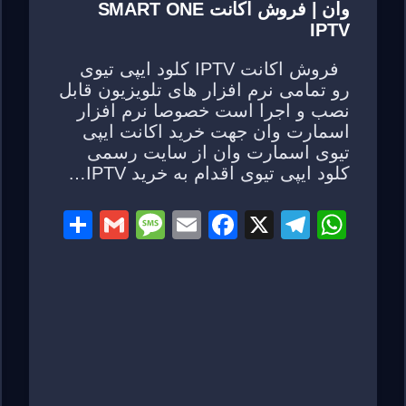
وان | فروش اکانت SMART ONE
IPTV
فروش اکانت IPTV کلود ایپی تیوی
رو تمامی نرم افزار های تلویزیون قابل
نصب و اجرا است خصوصا نرم افزار
اسمارت وان جهت خرید اکانت ایپی
تیوی اسمارت وان از سایت رسمی
کلود ایپی تیوی اقدام به خرید IPTV…
S
G
M
E
F
X
T
W
h
m
e
m
a
el
h
ar
ail
ss
ail
c
e
at
e
a
e
gr
s
g
b
a
A
e
o
m
p
o
p