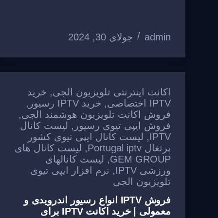
ar
ail
ss
ail
c
e
at
e
a
e
gr
s
admin
A
a
جولای 30, 2024
b
g
e
o
m
p
o
p
k
اکانت اینترنتی تلویزیون الجی
,
خرید
IPTV اختصاصی
,
خرید IPTV رسیور
,
فروش اکانت تلویزیون هوشمند الجی
,
فروش ایپی تیوی رسیور
,
لیست کانال
IPTV
,
لیست کانال ایپی تیوی کشور
پرتغال Portugal iptv
,
لیست کانال های
GEM GROUP
,
لیست کانالهای
ورزشی IPTV
,
نرم افزار ایپی تیوی
تلویزیون الجی
فروش IPTV انواع رسیور اندرویدی و
معمولی | خرید اکانت IPTV برای