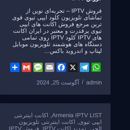
فروش IPTV – تجربه‌ای نوین از
تماشای تلویزیون کلود ایپی تیوی قوی
ترین مرجع فروش اکانت های ایپی
تیوی پرقدرت و معتبر در ایران اکانت
های IPTV کلود IPTV روی تمامی
دستگاه های هوشمند تلویزیون موبایل
لپتاپ و اندروید باکس…
S
G
M
E
F
X
T
W
h
m
e
m
a
el
h
admin
آگوست 25, 2024
ar
ail
ss
ail
c
e
at
e
a
e
gr
s
g
b
a
A
e
o
m
p
Armenia IPTV LIST
,
اکانت اینترنتی
o
p
ایپی تیوی
,
اکانت اینترنتی تلویزیون
الجی
,
تمدید اکانت IPTV
,
فروش IPTV