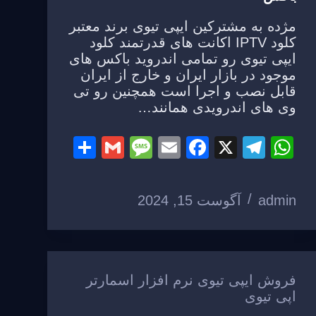
مژده به مشترکین ایپی تیوی برند معتبر
کلود IPTV اکانت های قدرتمند کلود
ایپی تیوی رو تمامی اندروید باکس های
موجود در بازار ایران و خارج از ایران
قابل نصب و اجرا است همچنین رو تی
وی های اندرویدی همانند…
S
G
M
E
F
X
T
W
h
m
e
m
a
el
h
ar
ail
ss
ail
c
e
at
admin
آگوست 15, 2024
e
a
e
gr
s
g
b
a
A
e
o
m
p
o
p
فروش ایپی تیوی نرم افزار اسمارتر
اپی تیوی
k