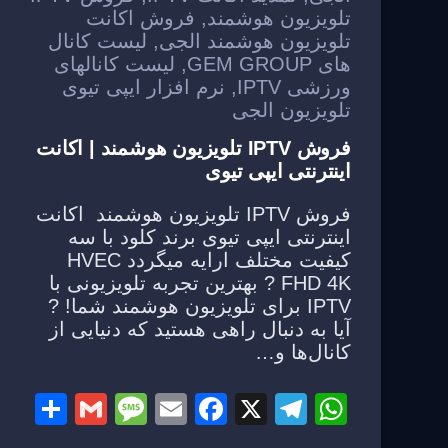
k
تلویزیون هوشمند
,
فروش اکانت
تلویزیون هوشمند الجی
,
لیست کانال
های GEM GROUP
,
لیست کانالهای
ورزشی IPTV
,
نرم افزار ایپی تیوی
تلویزیون الجی
فروش IPTV تلویزیون هوشمند | اکانت
اینترنتی ایپی تیوی
فروش IPTV تلویزیون هوشمند اکانت
اینترنتی ایپی تیوی برند کلود با سه
کیفیت مختلف ارایه میگردد HVEC
FHD 4K ? بهترین تجربه تلویزیونی با
IPTV برای تلویزیون هوشمند شما! ?
آیا به دنبال راهی هستید که دنیایی از
کانال‌ها و…
S
G
M
E
F
X
T
W
h
m
e
m
a
el
h