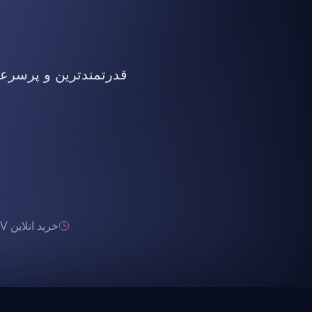
قدرتمندترین و پرسرعت ت
خرید انلاین IPTV تحویل انی