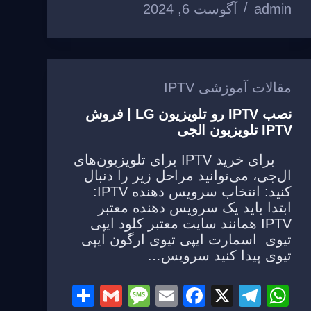
e
o
m
p
admin
آگوست 6, 2024
o
p
k
مقالات آموزشی IPTV
نصب IPTV رو تلویزیون LG | فروش
IPTV تلویزیون الجی
برای خرید IPTV برای تلویزیون‌های
ال‌جی، می‌توانید مراحل زیر را دنبال
کنید: انتخاب سرویس دهنده IPTV:
ابتدا باید یک سرویس دهنده معتبر
IPTV همانند سایت معتبر کلود ایپی
تیوی اسمارت ایپی تیوی ارگون ایپی
تیوی پیدا کنید سرویس…
S
G
M
E
F
X
T
W