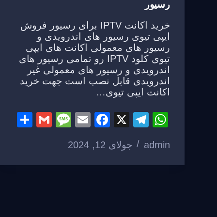
رسیور
خرید اکانت IPTV برای رسیور فروش
ایپی تیوی رسیور های اندرویدی و
رسیور های معمولی اکانت های ایپی
تیوی کلود IPTV رو تمامی رسیور های
اندرویدی و رسیور های معمولی غیر
اندرویدی قابل نصب است جهت خرید
اکانت ایپی تیوی…
S
G
M
E
F
X
T
W
h
m
e
m
a
el
h
admin
جولای 12, 2024
ar
ail
ss
ail
c
e
at
e
a
e
gr
s
g
b
a
A
e
o
m
p
o
p