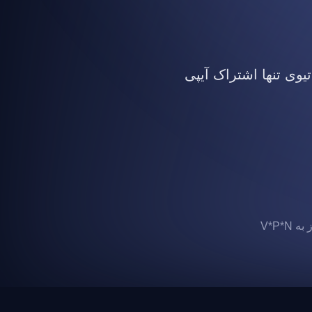
تیوی تنها اشتراک آیپی
 V*P*N