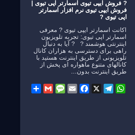
? فروش ایپی تیوی اسمارتر اپی تیوی |
فروش ایپی تیوی نرم افزار اسمارتر
اپی تیوی ?
اکانت اسمارتر ایپی تیوی ? معرفی
اسمارتر اپی تیوی: تجربه تلویزیون
اینترنتی هوشمند ? ? آیا به دنبال
راهی برای دسترسی به هزاران کانال
تلویزیونی از طریق اینترنت هستید با
کانالهای متنوع ماهواره ای پخش از
طریق اینترنت بدون…
S
G
M
E
F
X
T
W
h
m
e
m
a
el
h
ar
ail
ss
ail
c
e
at
e
a
e
gr
s
g
b
a
A