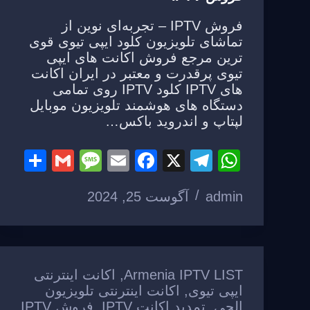
فروش IPTV – تجربه‌ای نوین از
تماشای تلویزیون کلود ایپی تیوی قوی
ترین مرجع فروش اکانت های ایپی
تیوی پرقدرت و معتبر در ایران اکانت
های IPTV کلود IPTV روی تمامی
دستگاه های هوشمند تلویزیون موبایل
لپتاپ و اندروید باکس…
S
G
M
E
F
X
T
W
h
m
e
m
a
el
h
admin
آگوست 25, 2024
ar
ail
ss
ail
c
e
at
e
a
e
gr
s
g
b
a
A
e
o
m
p
Armenia IPTV LIST
,
اکانت اینترنتی
o
p
ایپی تیوی
,
اکانت اینترنتی تلویزیون
الجی
,
تمدید اکانت IPTV
,
فروش IPTV