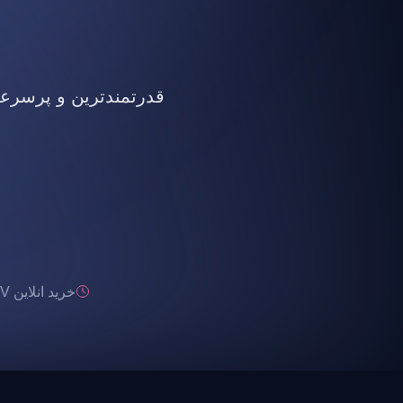
قدرتمندترین و پرسرعت ت
خرید انلاین IPTV تحویل انی