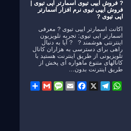
? فروش ایپی تیوی اسمارتر اپی تیوی |
فروش ایپی تیوی نرم افزار اسمارتر
اپی تیوی ?
اکانت اسمارتر ایپی تیوی ? معرفی
اسمارتر اپی تیوی: تجربه تلویزیون
اینترنتی هوشمند ? ? آیا به دنبال
راهی برای دسترسی به هزاران کانال
تلویزیونی از طریق اینترنت هستید با
کانالهای متنوع ماهواره ای پخش از
طریق اینترنت بدون…
S
G
M
E
F
X
T
W
h
m
e
m
a
el
h
ar
ail
ss
ail
c
e
at
e
a
e
gr
s
g
b
a
A