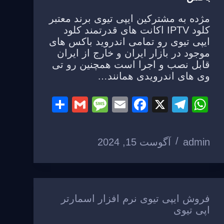
مژده به مشترکین ایپی تیوی برند معتبر
کلود IPTV اکانت های قدرتمند کلود
ایپی تیوی رو تمامی اندروید باکس های
موجود در بازار ایران و خارج از ایران
قابل نصب و اجرا است همچنین رو تی
وی های اندرویدی همانند…
S
G
M
E
F
X
T
W
h
m
e
m
a
el
h
ar
ail
ss
ail
c
e
at
admin
آگوست 15, 2024
e
a
e
gr
s
g
b
a
A
e
o
m
p
o
p
فروش ایپی تیوی نرم افزار اسمارتر
اپی تیوی
k