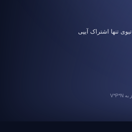
تیوی تنها اشتراک آیپی
 V*P*N