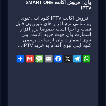
وان | فروش اکانت SMART ONE
IPTV
فروش اکانت IPTV کلود ایپی تیوی
رو تمامی نرم افزار های تلویزیون قابل
نصب و اجرا است خصوصا نرم افزار
اسمارت وان جهت خرید اکانت ایپی
تیوی اسمارت وان از سایت رسمی
کلود ایپی تیوی اقدام به خرید IPTV…
S
G
M
E
F
X
T
W
h
m
e
m
a
el
h
ar
ail
ss
ail
c
e
at
e
a
e
gr
s
g
b
a
A
e
o
m
p
o
p