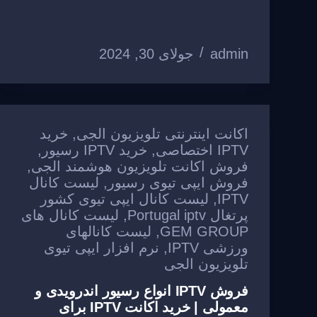
ar
ail
ss
ail
c
e
at
e
a
e
gr
s
admin
A
a
جولای 30, 2024
b
g
e
o
m
p
o
p
k
اکانت اینترنتی تلویزیون الجی
,
خرید
IPTV اختصاصی
,
خرید IPTV رسیور
,
فروش اکانت تلویزیون هوشمند الجی
,
فروش ایپی تیوی رسیور
,
لیست کانال
IPTV
,
لیست کانال ایپی تیوی کشور
پرتغال Portugal iptv
,
لیست کانال های
GEM GROUP
,
لیست کانالهای
ورزشی IPTV
,
نرم افزار ایپی تیوی
تلویزیون الجی
فروش IPTV انواع رسیور اندرویدی و
معمولی | خرید اکانت IPTV برای