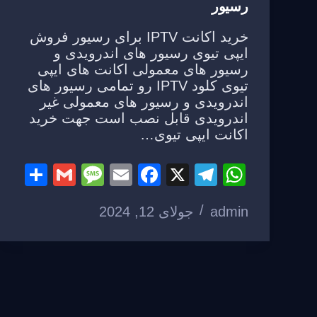
رسیور
خرید اکانت IPTV برای رسیور فروش
ایپی تیوی رسیور های اندرویدی و
رسیور های معمولی اکانت های ایپی
تیوی کلود IPTV رو تمامی رسیور های
اندرویدی و رسیور های معمولی غیر
اندرویدی قابل نصب است جهت خرید
اکانت ایپی تیوی…
S
G
M
E
F
X
T
W
h
m
e
m
a
el
h
admin
جولای 12, 2024
ar
ail
ss
ail
c
e
at
e
a
e
gr
s
g
b
a
A
e
o
m
p
o
p