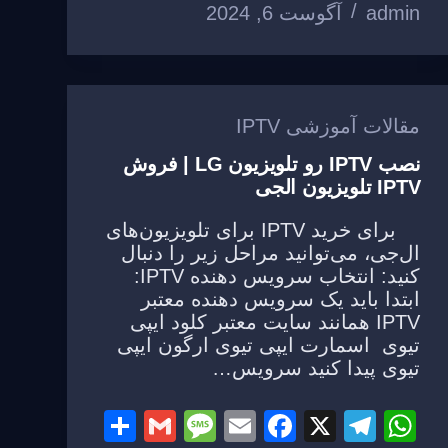
e
o
m
p
admin
آگوست 6, 2024
o
p
k
مقالات آموزشی IPTV
نصب IPTV رو تلویزیون LG | فروش
IPTV تلویزیون الجی
برای خرید IPTV برای تلویزیون‌های
ال‌جی، می‌توانید مراحل زیر را دنبال
کنید: انتخاب سرویس دهنده IPTV:
ابتدا باید یک سرویس دهنده معتبر
IPTV همانند سایت معتبر کلود ایپی
تیوی اسمارت ایپی تیوی ارگون ایپی
تیوی پیدا کنید سرویس…
S
G
M
E
F
X
T
W