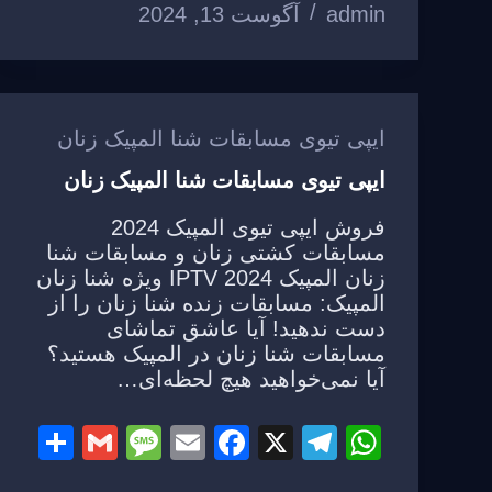
admin
آگوست 13, 2024
ar
ail
ss
ail
c
e
at
e
a
e
gr
s
g
b
a
A
e
o
m
p
ایپی تیوی مسابقات شنا المپیک زنان
o
p
ایپی تیوی مسابقات شنا المپیک زنان
k
فروش ایپی تیوی المپیک 2024
مسابقات کشتی زنان و مسابقات شنا
زنان المپیک 2024 IPTV ویژه شنا زنان
المپیک: مسابقات زنده شنا زنان را از
دست ندهید! آیا عاشق تماشای
مسابقات شنا زنان در المپیک هستید؟
آیا نمی‌خواهید هیچ لحظه‌ای…
S
G
M
E
F
X
T
W
h
m
e
m
a
el
h