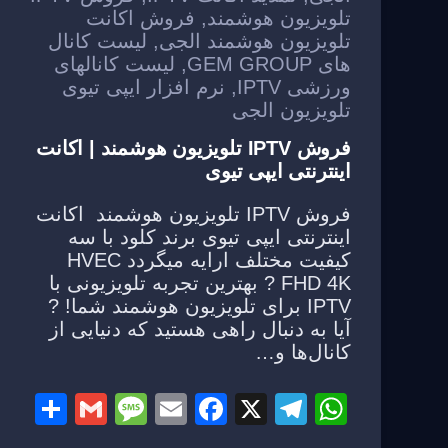
k
تلویزیون هوشمند
,
فروش اکانت
تلویزیون هوشمند الجی
,
لیست کانال
های GEM GROUP
,
لیست کانالهای
ورزشی IPTV
,
نرم افزار ایپی تیوی
تلویزیون الجی
فروش IPTV تلویزیون هوشمند | اکانت
اینترنتی ایپی تیوی
فروش IPTV تلویزیون هوشمند اکانت
اینترنتی ایپی تیوی برند کلود با سه
کیفیت مختلف ارایه میگردد HVEC
FHD 4K ? بهترین تجربه تلویزیونی با
IPTV برای تلویزیون هوشمند شما! ?
آیا به دنبال راهی هستید که دنیایی از
کانال‌ها و…
S
G
M
E
F
X
T
W
h
m
e
m
a
el
h