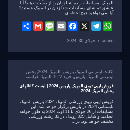
المپیک: مسابقات زنده شنا زنان را از دست ندهید! آیا
عاشق تماشای مسابقات شنا زنان در المپیک هستید؟
آیا نمی‌خواهید هیچ لحظه‌ای…
S
G
M
E
F
X
T
W
h
m
e
m
a
el
h
admin
جولای 30, 2024
ar
ail
ss
ail
c
e
at
e
a
e
gr
s
g
b
a
A
e
o
m
p
اکانت اینترنتی المپیک پاریس
,
المپیک 2024
,
پخش
اینترنتی المپیک پاریس
,
خرید IPTV المپیک فرانسه
o
p
فروش ایپی تیوی المپیک پاریس 2024 | لیست کانالهای
k
پخش المپیک 2024
فروش ایپی تیوی ورزشی المپیک 2024 پاریس المپیک
تابستانی 2024 در پاریس برگزار خواهد شد. این
مسابقات از 26 جولای تا 11 اوت 2024 به طول خواهد
انجامید و شامل 329 رویداد در 32 رشته ورزشی
مختلف خواهد بود. در…