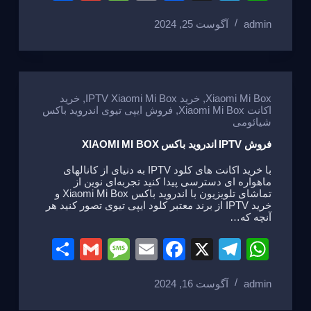
h
m
e
m
a
el
h
admin
آگوست 25, 2024
ar
ail
ss
ail
c
e
at
e
a
e
gr
s
g
b
a
A
e
o
m
p
Xiaomi Mi Box
,
خرید IPTV Xiaomi Mi Box
,
خرید
اکانت Xiaomi Mi Box
,
فروش ایپی تیوی اندروید باکس
o
p
شیائومی
k
فروش IPTV اندروید باکس XIAOMI MI BOX
با خرید اکانت های کلود IPTV به دنیای از کانالهای
ماهواره ای دسترسی پیدا کنید تجربه‌ای نوین از
تماشای تلویزیون با اندروید باکس Xiaomi Mi Box و
خرید IPTV از برند معتبر کلود ایپی تیوی تصور کنید هر
آنچه که…
S
G
M
E
F
X
T
W
h
m
e
m
a
el
h
admin
آگوست 16, 2024
ar
ail
ss
ail
c
e
at