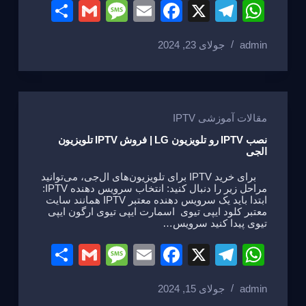
S
G
M
E
F
X
T
W
h
m
e
m
a
el
h
admin
جولای 23, 2024
ar
ail
ss
ail
c
e
at
e
a
e
gr
s
g
b
a
A
e
o
m
p
مقالات آموزشی IPTV
o
p
نصب IPTV رو تلویزیون LG | فروش IPTV تلویزیون
الجی
k
برای خرید IPTV برای تلویزیون‌های ال‌جی، می‌توانید
مراحل زیر را دنبال کنید: انتخاب سرویس دهنده IPTV:
ابتدا باید یک سرویس دهنده معتبر IPTV همانند سایت
معتبر کلود ایپی تیوی اسمارت ایپی تیوی ارگون ایپی
تیوی پیدا کنید سرویس…
S
G
M
E
F
X
T
W
h
m
e
m
a
el
h
admin
جولای 15, 2024
ar
ail
ss
ail
c
e
at