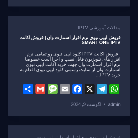
e
a
e
gr
s
g
b
a
A
e
o
m
p
مقالات آموزشی IPTV
o
p
فروش ایپی تیوی نرم افزار اسمارت وان | فروش اکانت
SMART ONE IPTV
k
فروش اکانت IPTV کلود ایپی تیوی رو تمامی نرم
افزار های تلویزیون قابل نصب و اجرا است خصوصا
نرم افزار اسمارت وان جهت خرید اکانت ایپی تیوی
اسمارت وان از سایت رسمی کلود ایپی تیوی اقدام به
خرید IPTV…
S
G
M
E
F
X
T
W
h
m
e
m
a
el
h
admin
آگوست 9, 2024
ar
ail
ss
ail
c
e
at
e
a
e
gr
s
g
b
a
A
فروش ایپی تیوی نرم افزار اسمارتر اپی تیوی