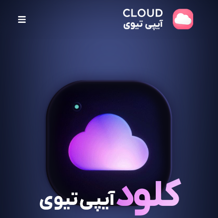
پ
ر
ش
ب
ه
م
ح
ت
و
ا