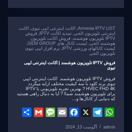
ar
ail
ss
ail
c
e
at
e
a
e
gr
s
g
b
a
A
e
o
m
p
Armenia IPTV LIST
,
اکانت اینترنتی ایپی تیوی
,
اکانت
اینترنتی تلویزیون الجی
,
تمدید اکانت IPTV
,
فروش
o
p
IPTV تلویزیون هوشمند
,
فروش اکانت تلویزیون
هوشمند الجی
,
لیست کانال های GEM GROUP
,
k
لیست کانالهای ورزشی IPTV
,
نرم افزار ایپی تیوی
تلویزیون الجی
فروش IPTV تلویزیون هوشمند | اکانت اینترنتی ایپی
تیوی
فروش IPTV تلویزیون هوشمند اکانت اینترنتی ایپی
تیوی برند کلود با سه کیفیت مختلف ارایه میگردد
HVEC FHD 4K ? بهترین تجربه تلویزیونی با IPTV
برای تلویزیون هوشمند شما! ? آیا به دنبال راهی هستید
که دنیایی از کانال‌ها و…
S
G
M
E
F
X
T
W
h
m
e
m
a
el
h
admin
آگوست 13, 2024
ar
ail
ss
ail
c
e
at