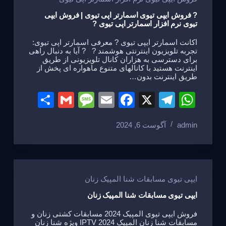
e
o
m
p
o
p
? فروش ایپی تیوی اسمارتر اپی تیوی | فروش ایپی
تیوی نرم افزار اسمارتر اپی تیوی ?
k
اکانت اسمارتر ایپی تیوی ? معرفی اسمارتر اپی تیوی:
تجربه تلویزیون اینترنتی هوشمند ? ? آیا به دنبال راهی
برای دسترسی به هزاران کانال تلویزیونی از طریق
اینترنت هستید با کانالهای متنوع ماهواره ای پخش از
طریق اینترنت بدون…
S
G
M
E
F
X
T
W
h
m
e
m
a
el
h
admin
آگوست 6, 2024
ar
ail
ss
ail
c
e
at
e
a
e
gr
s
g
b
a
A
e
o
m
p
ایپی تیوی مسابقات شنا المپیک زنان
o
p
ایپی تیوی مسابقات شنا المپیک زنان
k
فروش ایپی تیوی المپیک 2024 مسابقات کشتی زنان و
مسابقات شنا زنان المپیک 2024 IPTV ویژه شنا زنان