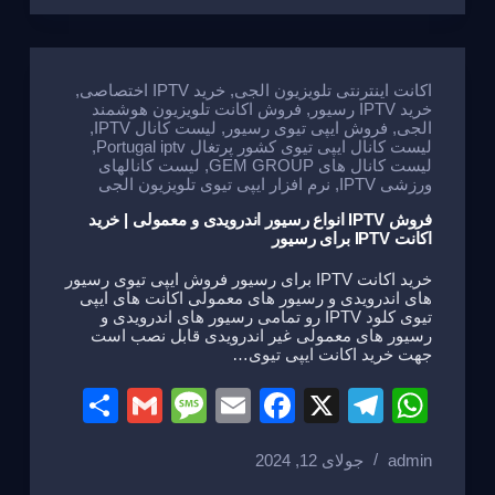
e
a
e
gr
s
g
b
a
A
e
o
m
p
اکانت اینترنتی تلویزیون الجی
,
خرید IPTV اختصاصی
,
خرید IPTV رسیور
,
فروش اکانت تلویزیون هوشمند
o
p
الجی
,
فروش ایپی تیوی رسیور
,
لیست کانال IPTV
,
لیست کانال ایپی تیوی کشور پرتغال Portugal iptv
,
k
لیست کانال های GEM GROUP
,
لیست کانالهای
ورزشی IPTV
,
نرم افزار ایپی تیوی تلویزیون الجی
فروش IPTV انواع رسیور اندرویدی و معمولی | خرید
اکانت IPTV برای رسیور
خرید اکانت IPTV برای رسیور فروش ایپی تیوی رسیور
های اندرویدی و رسیور های معمولی اکانت های ایپی
تیوی کلود IPTV رو تمامی رسیور های اندرویدی و
رسیور های معمولی غیر اندرویدی قابل نصب است
جهت خرید اکانت ایپی تیوی…
S
G
M
E
F
X
T
W
h
m
e
m
a
el
h
admin
جولای 12, 2024
ar
ail
ss
ail
c
e
at