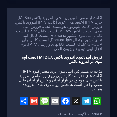
e
a
e
gr
s
g
b
a
A
e
o
m
p
اکانت اینترنتی تلویزیون الجی
,
اندروید باکس Mi Box
,
خرید IPTV اختصاصی
,
خرید اکانت IPTV اندروید باکس
,
o
p
فروش اکانت تلویزیون هوشمند الجی
,
فروش ایپی
تیوی اندروید باکس Mi Box
,
لیست کانال IPTV
,
لیست
k
کانال ایپی تیوی کشور Romania
,
لیست کانال ایپی
تیوی کشور پرتغال Portugal iptv
,
لیست کانال های
GEM GROUP
,
لیست کانالهای ورزشی IPTV
,
نرم
افزار ایپی تیوی تلویزیون الجی
فروش ایپی تیوی اندروید باکس MI BOX | نصب ایپی
تیوی در اندروید باکس
مژده به مشترکین ایپی تیوی برند معتبر کلود IPTV
اکانت های قدرتمند کلود ایپی تیوی رو تمامی اندروید
باکس های موجود در بازار ایران و خارج از ایران قابل
نصب و اجرا است همچنین رو تی وی های اندرویدی
همانند…
S
G
M
E
F
X
T
W
h
m
e
m
a
el
h
admin
آگوست 15, 2024