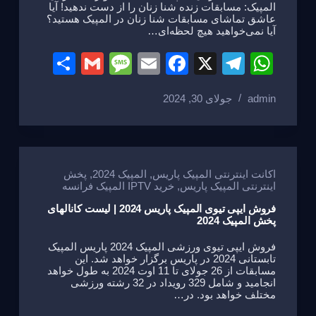
المپیک: مسابقات زنده شنا زنان را از دست ندهید! آیا
عاشق تماشای مسابقات شنا زنان در المپیک هستید؟
آیا نمی‌خواهید هیچ لحظه‌ای…
S
G
M
E
F
X
T
W
h
m
e
m
a
el
h
admin
جولای 30, 2024
ar
ail
ss
ail
c
e
at
e
a
e
gr
s
g
b
a
A
e
o
m
p
اکانت اینترنتی المپیک پاریس
,
المپیک 2024
,
پخش
اینترنتی المپیک پاریس
,
خرید IPTV المپیک فرانسه
o
p
فروش ایپی تیوی المپیک پاریس 2024 | لیست کانالهای
k
پخش المپیک 2024
فروش ایپی تیوی ورزشی المپیک 2024 پاریس المپیک
تابستانی 2024 در پاریس برگزار خواهد شد. این
مسابقات از 26 جولای تا 11 اوت 2024 به طول خواهد
انجامید و شامل 329 رویداد در 32 رشته ورزشی
مختلف خواهد بود. در…