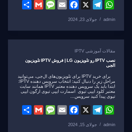
S
G
M
E
F
X
T
W
h
m
e
m
a
el
h
admin
جولای 23, 2024
ar
ail
ss
ail
c
e
at
e
a
e
gr
s
g
b
a
A
e
o
m
p
مقالات آموزشی IPTV
o
p
نصب IPTV رو تلویزیون LG | فروش IPTV تلویزیون
الجی
k
برای خرید IPTV برای تلویزیون‌های ال‌جی، می‌توانید
مراحل زیر را دنبال کنید: انتخاب سرویس دهنده IPTV:
ابتدا باید یک سرویس دهنده معتبر IPTV همانند سایت
معتبر کلود ایپی تیوی اسمارت ایپی تیوی ارگون ایپی
تیوی پیدا کنید سرویس…
S
G
M
E
F
X
T
W
h
m
e
m
a
el
h
admin
جولای 15, 2024
ar
ail
ss
ail
c
e
at