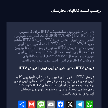
برچسب
لیست کانالهای مجارستان
Iptv برای تلویزیون سامسونگ
,
IPTV برای کامپیوتر
,
IRIB TV3 HD [ Live Events ]
,
اکانت اینترنتی تلویزیون
الجی
,
ایپی تیوی معتبر
,
خرید IPTV
,
خرید IPTV 3 ماهه
,
خرید IPTV 6 ماهه
,
خرید IPTV اختصاصی
,
خرید ایپی
تیوی معتبر
,
فروش IPTV معتبر
,
فروش اکانت تلویزیون
هوشمند الجی
,
لیست کانال IPTV
,
لیست کانال ایپی
تیوی کشور پرتغال Portugal iptv
,
لیست کانالهای
ورزشی IPTV
,
نرم افزار ایپی تیوی تلویزیون الجی
فروش IPTV معتبر | فروش ایپی تیوی | فروش IPTV
فروش IPTV – تجربه‌ای نوین از تماشای تلویزیون کلود
ایپی تیوی قوی ترین مرجع فروش اکانت های ایپی تیوی
پرقدرت و معتبر در ایران اکانت های IPTV کلود IPTV
روی تمامی دستگاه های هوشمند تلویزیون موبایل
لپتاپ و اندروید باکس…
S
G
M
E
F
X
T
W