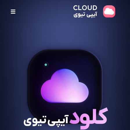
پ
ر
ش
ب
ه
م
ح
ت
و
ا