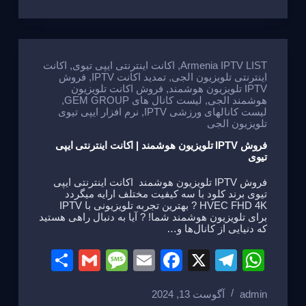
ar
ail
ss
ail
c
e
at
e
a
e
gr
s
g
b
a
A
e
o
m
p
Armenia IPTV LIST
,
اکانت اینترنتی ایپی تیوی
,
اکانت
اینترنتی تلویزیون الجی
,
تمدید اکانت IPTV
,
فروش
o
p
IPTV تلویزیون هوشمند
,
فروش اکانت تلویزیون
هوشمند الجی
,
لیست کانال های GEM GROUP
,
k
لیست کانالهای ورزشی IPTV
,
نرم افزار ایپی تیوی
تلویزیون الجی
فروش IPTV تلویزیون هوشمند | اکانت اینترنتی ایپی
تیوی
فروش IPTV تلویزیون هوشمند اکانت اینترنتی ایپی
تیوی برند کلود با سه کیفیت مختلف ارایه میگردد
HVEC FHD 4K ? بهترین تجربه تلویزیونی با IPTV
برای تلویزیون هوشمند شما! ? آیا به دنبال راهی هستید
که دنیایی از کانال‌ها و…
S
G
M
E
F
X
T
W
h
m
e
m
a
el
h
admin
آگوست 13, 2024
ar
ail
ss
ail
c
e
at