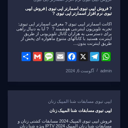
e
o
m
p
o
p
? فروش ایپی تیوی اسمارتر اپی تیوی | فروش ایپی
تیوی نرم افزار اسمارتر اپی تیوی ?
k
اکانت اسمارتر ایپی تیوی ? معرفی اسمارتر اپی تیوی:
تجربه تلویزیون اینترنتی هوشمند ? ? آیا به دنبال راهی
برای دسترسی به هزاران کانال تلویزیونی از طریق
اینترنت هستید با کانالهای متنوع ماهواره ای پخش از
طریق اینترنت بدون…
S
G
M
E
F
X
T
W
h
m
e
m
a
el
h
admin
آگوست 6, 2024
ar
ail
ss
ail
c
e
at
e
a
e
gr
s
g
b
a
A
e
o
m
p
ایپی تیوی مسابقات شنا المپیک زنان
o
p
ایپی تیوی مسابقات شنا المپیک زنان
k
فروش ایپی تیوی المپیک 2024 مسابقات کشتی زنان و
مسابقات شنا زنان المپیک 2024 IPTV ویژه شنا زنان