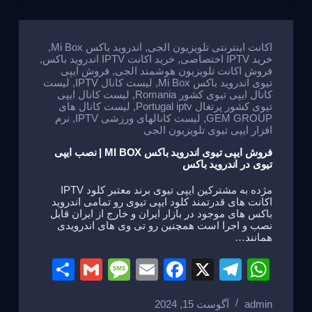
e
a
e
gr
s
g
b
a
A
e
o
m
p
اکانت اینترنتی تلویزیون الجی
,
اندروید باکس Mi Box
,
خرید IPTV اختصاصی
,
خرید اکانت IPTV اندروید باکس
,
o
p
فروش اکانت تلویزیون هوشمند الجی
,
فروش ایپی
تیوی اندروید باکس Mi Box
,
لیست کانال IPTV
,
لیست
k
کانال ایپی تیوی کشور Romania
,
لیست کانال ایپی
تیوی کشور پرتغال Portugal iptv
,
لیست کانال های
GEM GROUP
,
لیست کانالهای ورزشی IPTV
,
نرم
افزار ایپی تیوی تلویزیون الجی
فروش ایپی تیوی اندروید باکس MI BOX | نصب ایپی
تیوی در اندروید باکس
مژده به مشترکین ایپی تیوی برند معتبر کلود IPTV
اکانت های قدرتمند کلود ایپی تیوی رو تمامی اندروید
باکس های موجود در بازار ایران و خارج از ایران قابل
نصب و اجرا است همچنین رو تی وی های اندرویدی
همانند…
S
G
M
E
F
X
T
W
h
m
e
m
a
el
h
admin
آگوست 15, 2024