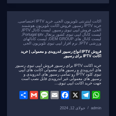
e
a
e
gr
s
g
b
a
A
e
o
m
p
اکانت اینترنتی تلویزیون الجی
,
خرید IPTV اختصاصی
,
خرید IPTV رسیور
,
فروش اکانت تلویزیون هوشمند
o
p
الجی
,
فروش ایپی تیوی رسیور
,
لیست کانال IPTV
,
لیست کانال ایپی تیوی کشور پرتغال Portugal iptv
,
k
لیست کانال های GEM GROUP
,
لیست کانالهای
ورزشی IPTV
,
نرم افزار ایپی تیوی تلویزیون الجی
فروش IPTV انواع رسیور اندرویدی و معمولی | خرید
اکانت IPTV برای رسیور
خرید اکانت IPTV برای رسیور فروش ایپی تیوی رسیور
های اندرویدی و رسیور های معمولی اکانت های ایپی
تیوی کلود IPTV رو تمامی رسیور های اندرویدی و
رسیور های معمولی غیر اندرویدی قابل نصب است
جهت خرید اکانت ایپی تیوی…
S
G
M
E
F
X
T
W
h
m
e
m
a
el
h
admin
جولای 12, 2024
ar
ail
ss
ail
c
e
at