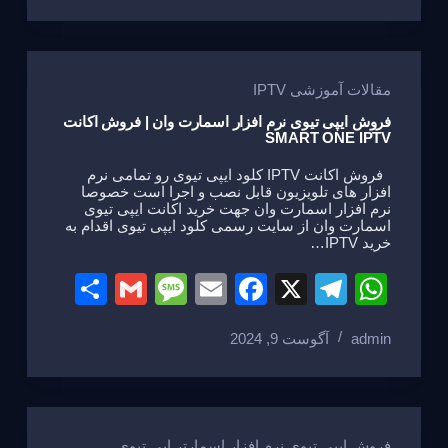
e
a
e
gr
s
g
b
a
A
e
o
m
p
مقالات آموزشی IPTV
o
p
فروش ایپی تیوی نرم افزار اسمارت وان | فروش اکانت
SMART ONE IPTV
k
فروش اکانت IPTV کلود ایپی تیوی رو تمامی نرم
افزار های تلویزیون قابل نصب و اجرا است خصوصا
نرم افزار اسمارت وان جهت خرید اکانت ایپی تیوی
اسمارت وان از سایت رسمی کلود ایپی تیوی اقدام به
خرید IPTV…
S
G
M
E
F
X
T
W
h
m
e
m
a
el
h
admin
آگوست 9, 2024
ar
ail
ss
ail
c
e
at
e
a
e
gr
s
g
b
a
A
فروش ایپی تیوی نرم افزار اسمارتر اپی تیوی