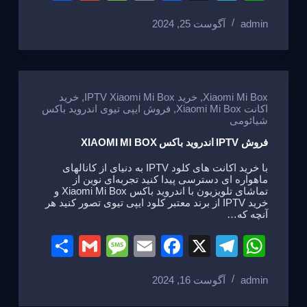
h
m
e
m
a
el
h
admin
آگوست 25, 2024
ar
ail
ss
ail
c
e
at
e
a
e
gr
s
g
b
a
A
e
o
m
p
Xiaomi Mi Box
,
خرید IPTV Xiaomi Mi Box
,
خرید
اکانت Xiaomi Mi Box
,
فروش ایپی تیوی اندروید باکس
o
p
شیائومی
k
فروش IPTV اندروید باکس XIAOMI MI BOX
با خرید اکانت های کلود IPTV به دنیای از کانالهای
ماهواره ای دسترسی پیدا کنید تجربه‌ای نوین از
تماشای تلویزیون با اندروید باکس Xiaomi Mi Box و
خرید IPTV از برند معتبر کلود ایپی تیوی تصور کنید هر
آنچه که…
S
G
M
E
F
X
T
W
h
m
e
m
a
el
h
admin
آگوست 16, 2024
ar
ail
ss
ail
c
e
at