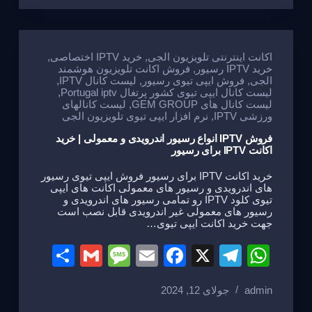
e
a
e
gr
s
g
b
a
A
e
o
m
p
اکانت اینترنتی تلویزیون الجی
,
خرید IPTV اختصاصی
,
خرید IPTV رسیور
,
فروش اکانت تلویزیون هوشمند
o
p
الجی
,
فروش ایپی تیوی رسیور
,
لیست کانال IPTV
,
لیست کانال ایپی تیوی کشور پرتغال Portugal iptv
,
k
لیست کانال های GEM GROUP
,
لیست کانالهای
ورزشی IPTV
,
نرم افزار ایپی تیوی تلویزیون الجی
فروش IPTV انواع رسیور اندرویدی و معمولی | خرید
اکانت IPTV برای رسیور
خرید اکانت IPTV برای رسیور فروش ایپی تیوی رسیور
های اندرویدی و رسیور های معمولی اکانت های ایپی
تیوی کلود IPTV رو تمامی رسیور های اندرویدی و
رسیور های معمولی غیر اندرویدی قابل نصب است
جهت خرید اکانت ایپی تیوی…
S
G
M
E
F
X
T
W
h
m
e
m
a
el
h
admin
جولای 12, 2024
ar
ail
ss
ail
c
e
at