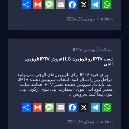
S
G
M
E
F
X
T
W
h
m
e
m
a
el
h
admin
جولای 23, 2024
ar
ail
ss
ail
c
e
at
e
a
e
gr
s
g
b
a
A
e
o
m
p
مقالات آموزشی IPTV
o
p
نصب IPTV رو تلویزیون LG | فروش IPTV تلویزیون
الجی
k
برای خرید IPTV برای تلویزیون‌های ال‌جی، می‌توانید
مراحل زیر را دنبال کنید: انتخاب سرویس دهنده IPTV:
ابتدا باید یک سرویس دهنده معتبر IPTV همانند سایت
معتبر کلود ایپی تیوی اسمارت ایپی تیوی ارگون ایپی
تیوی پیدا کنید سرویس…
S
G
M
E
F
X
T
W
h
m
e
m
a
el
h
admin
جولای 15, 2024
ar
ail
ss
ail
c
e
at