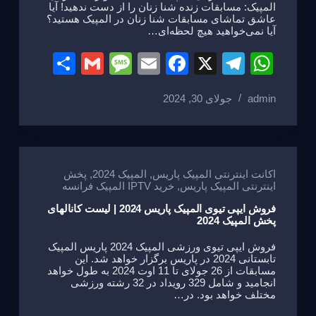
المپیک: مسابقات زنده شنا زنان را از دست ندهید! آیا
عاشق تماشای مسابقات شنا زنان در المپیک هستید؟
آیا نمی‌خواهید هیچ لحظه‌ای…
S
G
M
E
F
X
T
W
h
m
e
m
a
el
h
admin
جولای 30, 2024
ar
ail
ss
ail
c
e
at
e
a
e
gr
s
g
b
a
A
e
o
m
p
اکانت اینترنتی المپیک پاریس
,
المپیک 2024
,
پخش
اینترنتی المپیک پاریس
,
خرید IPTV المپیک فرانسه
o
p
فروش ایپی تیوی المپیک پاریس 2024 | لیست کانالهای
k
پخش المپیک 2024
فروش ایپی تیوی ورزشی المپیک 2024 پاریس المپیک
تابستانی 2024 در پاریس برگزار خواهد شد. این
مسابقات از 26 جولای تا 11 اوت 2024 به طول خواهد
انجامید و شامل 329 رویداد در 32 رشته ورزشی
مختلف خواهد بود. در…