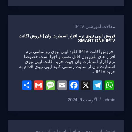
e
a
e
gr
s
g
b
a
A
e
o
m
p
مقالات آموزشی IPTV
o
p
فروش ایپی تیوی نرم افزار اسمارت وان | فروش اکانت
SMART ONE IPTV
k
فروش اکانت IPTV کلود ایپی تیوی رو تمامی نرم
افزار های تلویزیون قابل نصب و اجرا است خصوصا
نرم افزار اسمارت وان جهت خرید اکانت ایپی تیوی
اسمارت وان از سایت رسمی کلود ایپی تیوی اقدام به
خرید IPTV…
S
G
M
E
F
X
T
W
h
m
e
m
a
el
h
admin
آگوست 9, 2024
ar
ail
ss
ail
c
e
at
e
a
e
gr
s
g
b
a
A
فروش ایپی تیوی نرم افزار اسمارتر اپی تیوی