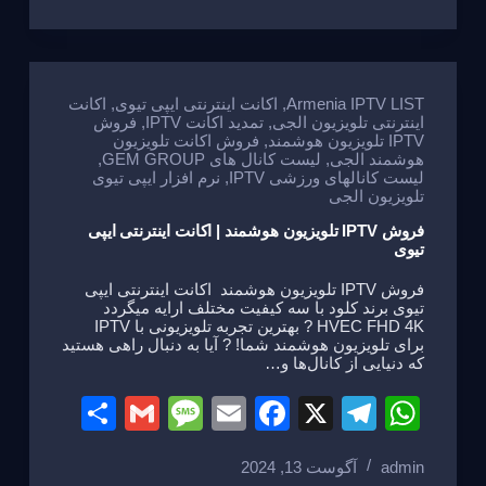
ar
ail
ss
ail
c
e
at
e
a
e
gr
s
g
b
a
A
e
o
m
p
Armenia IPTV LIST
,
اکانت اینترنتی ایپی تیوی
,
اکانت
اینترنتی تلویزیون الجی
,
تمدید اکانت IPTV
,
فروش
o
p
IPTV تلویزیون هوشمند
,
فروش اکانت تلویزیون
هوشمند الجی
,
لیست کانال های GEM GROUP
,
k
لیست کانالهای ورزشی IPTV
,
نرم افزار ایپی تیوی
تلویزیون الجی
فروش IPTV تلویزیون هوشمند | اکانت اینترنتی ایپی
تیوی
فروش IPTV تلویزیون هوشمند اکانت اینترنتی ایپی
تیوی برند کلود با سه کیفیت مختلف ارایه میگردد
HVEC FHD 4K ? بهترین تجربه تلویزیونی با IPTV
برای تلویزیون هوشمند شما! ? آیا به دنبال راهی هستید
که دنیایی از کانال‌ها و…
S
G
M
E
F
X
T
W
h
m
e
m
a
el
h
admin
آگوست 13, 2024
ar
ail
ss
ail
c
e
at