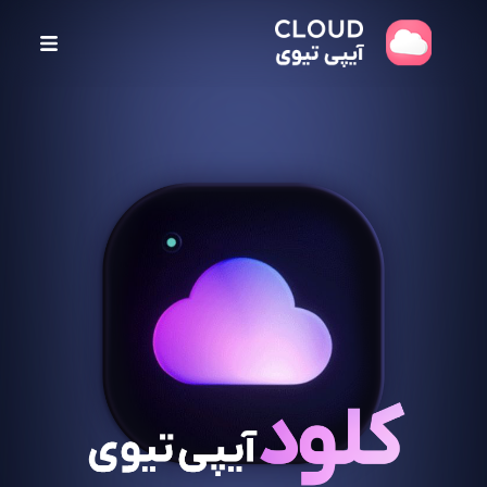
پ
ر
ش
ب
ه
م
ح
ت
و
ا