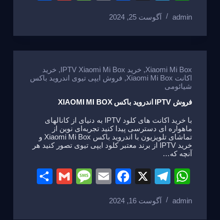
h
m
e
m
a
el
h
admin
آگوست 25, 2024
ar
ail
ss
ail
c
e
at
e
a
e
gr
s
g
b
a
A
e
o
m
p
Xiaomi Mi Box
,
خرید IPTV Xiaomi Mi Box
,
خرید
اکانت Xiaomi Mi Box
,
فروش ایپی تیوی اندروید باکس
o
p
شیائومی
k
فروش IPTV اندروید باکس XIAOMI MI BOX
با خرید اکانت های کلود IPTV به دنیای از کانالهای
ماهواره ای دسترسی پیدا کنید تجربه‌ای نوین از
تماشای تلویزیون با اندروید باکس Xiaomi Mi Box و
خرید IPTV از برند معتبر کلود ایپی تیوی تصور کنید هر
آنچه که…
S
G
M
E
F
X
T
W
h
m
e
m
a
el
h
admin
آگوست 16, 2024
ar
ail
ss
ail
c
e
at