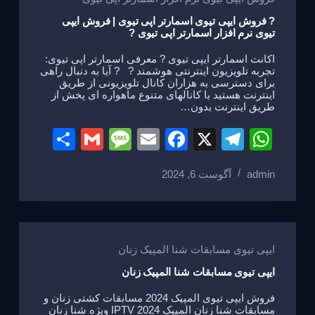
e
o
m
p
o
p
? فروش ایپی تیوی اسمارتر اپی تیوی | فروش ایپی
تیوی نرم افزار اسمارتر اپی تیوی ?
k
اکانت اسمارتر ایپی تیوی ? معرفی اسمارتر اپی تیوی:
تجربه تلویزیون اینترنتی هوشمند ? ? آیا به دنبال راهی
برای دسترسی به هزاران کانال تلویزیونی از طریق
اینترنت هستید با کانالهای متنوع ماهواره ای پخش از
طریق اینترنت بدون…
S
G
M
E
F
X
T
W
h
m
e
m
a
el
h
admin
آگوست 6, 2024
ar
ail
ss
ail
c
e
at
e
a
e
gr
s
g
b
a
A
e
o
m
p
ایپی تیوی مسابقات شنا المپیک زنان
o
p
ایپی تیوی مسابقات شنا المپیک زنان
k
فروش ایپی تیوی المپیک 2024 مسابقات کشتی زنان و
مسابقات شنا زنان المپیک 2024 IPTV ویژه شنا زنان