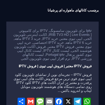
برچسب
کانالهای ماهواره ای پرشیانا
Iptv برای تلویزیون سامسونگ
,
IPTV برای کامپیوتر
,
IRIB TV3 HD [ Live Events ]
,
اکانت اینترنتی تلویزیون
الجی
,
ایپی تیوی معتبر
,
خرید IPTV
,
خرید IPTV 3 ماهه
,
خرید IPTV 6 ماهه
,
خرید IPTV اختصاصی
,
خرید ایپی
تیوی معتبر
,
فروش IPTV معتبر
,
فروش اکانت تلویزیون
هوشمند الجی
,
لیست کانال IPTV
,
لیست کانال ایپی
تیوی کشور پرتغال Portugal iptv
,
لیست کانالهای
ورزشی IPTV
,
نرم افزار ایپی تیوی تلویزیون الجی
فروش IPTV معتبر | فروش ایپی تیوی | فروش IPTV
فروش IPTV – تجربه‌ای نوین از تماشای تلویزیون کلود
ایپی تیوی قوی ترین مرجع فروش اکانت های ایپی تیوی
پرقدرت و معتبر در ایران اکانت های IPTV کلود IPTV
روی تمامی دستگاه های هوشمند تلویزیون موبایل
لپتاپ و اندروید باکس…
S
G
M
E
F
X
T
W