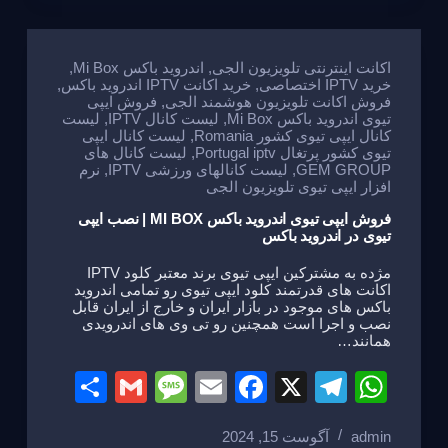
e
a
e
gr
s
g
b
a
A
e
o
m
p
اکانت اینترنتی تلویزیون الجی
,
اندروید باکس Mi Box
,
خرید IPTV اختصاصی
,
خرید اکانت IPTV اندروید باکس
,
o
p
فروش اکانت تلویزیون هوشمند الجی
,
فروش ایپی
تیوی اندروید باکس Mi Box
,
لیست کانال IPTV
,
لیست
k
کانال ایپی تیوی کشور Romania
,
لیست کانال ایپی
تیوی کشور پرتغال Portugal iptv
,
لیست کانال های
GEM GROUP
,
لیست کانالهای ورزشی IPTV
,
نرم
افزار ایپی تیوی تلویزیون الجی
فروش ایپی تیوی اندروید باکس MI BOX | نصب ایپی
تیوی در اندروید باکس
مژده به مشترکین ایپی تیوی برند معتبر کلود IPTV
اکانت های قدرتمند کلود ایپی تیوی رو تمامی اندروید
باکس های موجود در بازار ایران و خارج از ایران قابل
نصب و اجرا است همچنین رو تی وی های اندرویدی
همانند…
S
G
M
E
F
X
T
W
h
m
e
m
a
el
h
admin
آگوست 15, 2024