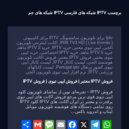
برچسب
IPTV شبکه های فارسی IPTV شبکه های جم
Iptv برای تلویزیون سامسونگ
,
IPTV برای کامپیوتر
,
IRIB TV3 HD [ Live Events ]
,
اکانت اینترنتی تلویزیون
الجی
,
ایپی تیوی معتبر
,
خرید IPTV
,
خرید IPTV 3 ماهه
,
خرید IPTV 6 ماهه
,
خرید IPTV اختصاصی
,
خرید ایپی
تیوی معتبر
,
فروش IPTV معتبر
,
فروش اکانت تلویزیون
هوشمند الجی
,
لیست کانال IPTV
,
لیست کانال ایپی
تیوی کشور پرتغال Portugal iptv
,
لیست کانالهای
ورزشی IPTV
,
نرم افزار ایپی تیوی تلویزیون الجی
فروش IPTV معتبر | فروش ایپی تیوی | فروش IPTV
فروش IPTV – تجربه‌ای نوین از تماشای تلویزیون کلود
ایپی تیوی قوی ترین مرجع فروش اکانت های ایپی تیوی
پرقدرت و معتبر در ایران اکانت های IPTV کلود IPTV
روی تمامی دستگاه های هوشمند تلویزیون موبایل
لپتاپ و اندروید باکس…
S
G
M
E
F
X
T
W