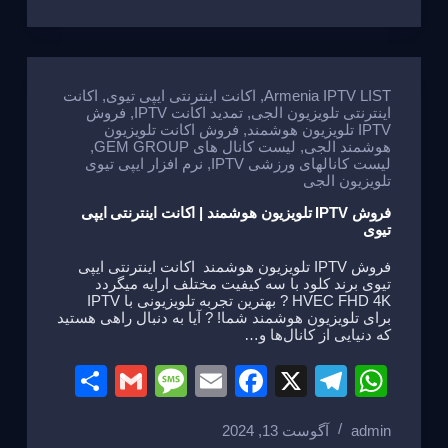
ar
ail
ss
ail
c
e
at
e
a
e
gr
s
g
b
a
A
e
o
m
p
Armenia IPTV LIST
,
اکانت اینترنتی ایپی تیوی
,
اکانت
اینترنتی تلویزیون الجی
,
تمدید اکانت IPTV
,
فروش
o
p
IPTV تلویزیون هوشمند
,
فروش اکانت تلویزیون
هوشمند الجی
,
لیست کانال های GEM GROUP
,
k
لیست کانالهای ورزشی IPTV
,
نرم افزار ایپی تیوی
تلویزیون الجی
فروش IPTV تلویزیون هوشمند | اکانت اینترنتی ایپی
تیوی
فروش IPTV تلویزیون هوشمند اکانت اینترنتی ایپی
تیوی برند کلود با سه کیفیت مختلف ارایه میگردد
HVEC FHD 4K ? بهترین تجربه تلویزیونی با IPTV
برای تلویزیون هوشمند شما! ? آیا به دنبال راهی هستید
که دنیایی از کانال‌ها و…
S
G
M
E
F
X
T
W
h
m
e
m
a
el
h
admin
آگوست 13, 2024
ar
ail
ss
ail
c
e
at