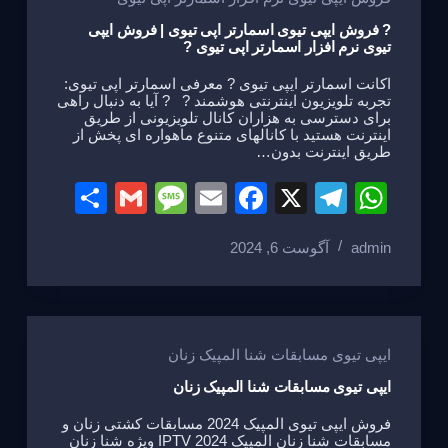
e
o
m
p
o
p
? فروش ایپی تیوی اسمارتر اپی تیوی | فروش ایپی
تیوی نرم افزار اسمارتر اپی تیوی ?
k
اکانت اسمارتر ایپی تیوی ? معرفی اسمارتر اپی تیوی:
تجربه تلویزیون اینترنتی هوشمند ? ? آیا به دنبال راهی
برای دسترسی به هزاران کانال تلویزیونی از طریق
اینترنت هستید با کانالهای متنوع ماهواره ای پخش از
طریق اینترنت بدون…
S
G
M
E
F
X
T
W
h
m
e
m
a
el
h
admin
آگوست 6, 2024
ar
ail
ss
ail
c
e
at
e
a
e
gr
s
g
b
a
A
e
o
m
p
ایپی تیوی مسابقات شنا المپیک زنان
o
p
ایپی تیوی مسابقات شنا المپیک زنان
k
فروش ایپی تیوی المپیک 2024 مسابقات کشتی زنان و
مسابقات شنا زنان المپیک 2024 IPTV ویژه شنا زنان