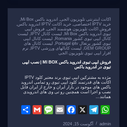
e
a
e
gr
s
g
b
a
A
e
o
m
p
اکانت اینترنتی تلویزیون الجی
,
اندروید باکس Mi Box
,
خرید IPTV اختصاصی
,
خرید اکانت IPTV اندروید باکس
,
o
p
فروش اکانت تلویزیون هوشمند الجی
,
فروش ایپی
تیوی اندروید باکس Mi Box
,
لیست کانال IPTV
,
لیست
k
کانال ایپی تیوی کشور Romania
,
لیست کانال ایپی
تیوی کشور پرتغال Portugal iptv
,
لیست کانال های
GEM GROUP
,
لیست کانالهای ورزشی IPTV
,
نرم
افزار ایپی تیوی تلویزیون الجی
فروش ایپی تیوی اندروید باکس MI BOX | نصب ایپی
تیوی در اندروید باکس
مژده به مشترکین ایپی تیوی برند معتبر کلود IPTV
اکانت های قدرتمند کلود ایپی تیوی رو تمامی اندروید
باکس های موجود در بازار ایران و خارج از ایران قابل
نصب و اجرا است همچنین رو تی وی های اندرویدی
همانند…
S
G
M
E
F
X
T
W
h
m
e
m
a
el
h
admin
آگوست 15, 2024