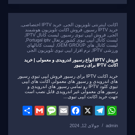
e
a
e
gr
s
g
b
a
A
e
o
m
p
اکانت اینترنتی تلویزیون الجی
,
خرید IPTV اختصاصی
,
خرید IPTV رسیور
,
فروش اکانت تلویزیون هوشمند
o
p
الجی
,
فروش ایپی تیوی رسیور
,
لیست کانال IPTV
,
لیست کانال ایپی تیوی کشور پرتغال Portugal iptv
,
k
لیست کانال های GEM GROUP
,
لیست کانالهای
ورزشی IPTV
,
نرم افزار ایپی تیوی تلویزیون الجی
فروش IPTV انواع رسیور اندرویدی و معمولی | خرید
اکانت IPTV برای رسیور
خرید اکانت IPTV برای رسیور فروش ایپی تیوی رسیور
های اندرویدی و رسیور های معمولی اکانت های ایپی
تیوی کلود IPTV رو تمامی رسیور های اندرویدی و
رسیور های معمولی غیر اندرویدی قابل نصب است
جهت خرید اکانت ایپی تیوی…
S
G
M
E
F
X
T
W
h
m
e
m
a
el
h
admin
جولای 12, 2024
ar
ail
ss
ail
c
e
at