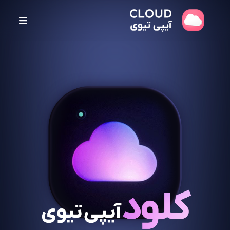
پ
ر
ش
ب
ه
م
ح
ت
و
ا