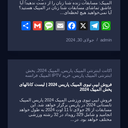
المپیک: مسابقات زنده شنا زنان را از دست ندهید! آیا
عاشق تماشای مسابقات شنا زنان در المپیک هستید؟
آیا نمی‌خواهید هیچ لحظه‌ای…
S
G
M
E
F
X
T
W
h
m
e
m
a
el
h
admin
جولای 30, 2024
ar
ail
ss
ail
c
e
at
e
a
e
gr
s
g
b
a
A
e
o
m
p
اکانت اینترنتی المپیک پاریس
,
المپیک 2024
,
پخش
اینترنتی المپیک پاریس
,
خرید IPTV المپیک فرانسه
o
p
فروش ایپی تیوی المپیک پاریس 2024 | لیست کانالهای
k
پخش المپیک 2024
فروش ایپی تیوی ورزشی المپیک 2024 پاریس المپیک
تابستانی 2024 در پاریس برگزار خواهد شد. این
مسابقات از 26 جولای تا 11 اوت 2024 به طول خواهد
انجامید و شامل 329 رویداد در 32 رشته ورزشی
مختلف خواهد بود. در…