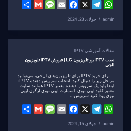
S
G
M
E
F
X
T
W
h
m
e
m
a
el
h
admin
جولای 23, 2024
ar
ail
ss
ail
c
e
at
e
a
e
gr
s
g
b
a
A
e
o
m
p
مقالات آموزشی IPTV
o
p
نصب IPTV رو تلویزیون LG | فروش IPTV تلویزیون
الجی
k
برای خرید IPTV برای تلویزیون‌های ال‌جی، می‌توانید
مراحل زیر را دنبال کنید: انتخاب سرویس دهنده IPTV:
ابتدا باید یک سرویس دهنده معتبر IPTV همانند سایت
معتبر کلود ایپی تیوی اسمارت ایپی تیوی ارگون ایپی
تیوی پیدا کنید سرویس…
S
G
M
E
F
X
T
W
h
m
e
m
a
el
h
admin
جولای 15, 2024
ar
ail
ss
ail
c
e
at