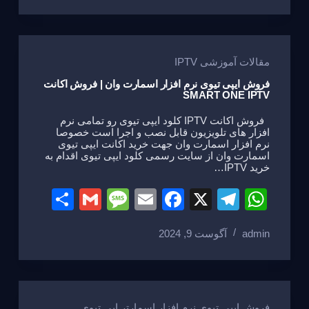
e
a
e
gr
s
g
b
a
A
e
o
m
p
مقالات آموزشی IPTV
o
p
فروش ایپی تیوی نرم افزار اسمارت وان | فروش اکانت
SMART ONE IPTV
k
فروش اکانت IPTV کلود ایپی تیوی رو تمامی نرم
افزار های تلویزیون قابل نصب و اجرا است خصوصا
نرم افزار اسمارت وان جهت خرید اکانت ایپی تیوی
اسمارت وان از سایت رسمی کلود ایپی تیوی اقدام به
خرید IPTV…
S
G
M
E
F
X
T
W
h
m
e
m
a
el
h
admin
آگوست 9, 2024
ar
ail
ss
ail
c
e
at
e
a
e
gr
s
g
b
a
A
فروش ایپی تیوی نرم افزار اسمارتر اپی تیوی