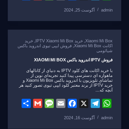
h
m
e
m
a
el
h
admin
آگوست 25, 2024
ar
ail
ss
ail
c
e
at
e
a
e
gr
s
g
b
a
A
e
o
m
p
Xiaomi Mi Box
,
خرید IPTV Xiaomi Mi Box
,
خرید
اکانت Xiaomi Mi Box
,
فروش ایپی تیوی اندروید باکس
o
p
شیائومی
k
فروش IPTV اندروید باکس XIAOMI MI BOX
با خرید اکانت های کلود IPTV به دنیای از کانالهای
ماهواره ای دسترسی پیدا کنید تجربه‌ای نوین از
تماشای تلویزیون با اندروید باکس Xiaomi Mi Box و
خرید IPTV از برند معتبر کلود ایپی تیوی تصور کنید هر
آنچه که…
S
G
M
E
F
X
T
W
h
m
e
m
a
el
h
admin
آگوست 16, 2024
ar
ail
ss
ail
c
e
at