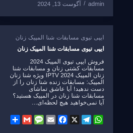
admin
آگوست 13, 2024
ar
ail
ss
ail
c
e
at
e
a
e
gr
s
g
b
a
A
e
o
m
p
ایپی تیوی مسابقات شنا المپیک زنان
o
p
ایپی تیوی مسابقات شنا المپیک زنان
k
فروش ایپی تیوی المپیک 2024
مسابقات کشتی زنان و مسابقات شنا
زنان المپیک 2024 IPTV ویژه شنا زنان
المپیک: مسابقات زنده شنا زنان را از
دست ندهید! آیا عاشق تماشای
مسابقات شنا زنان در المپیک هستید؟
آیا نمی‌خواهید هیچ لحظه‌ای…
S
G
M
E
F
X
T
W
h
m
e
m
a
el
h