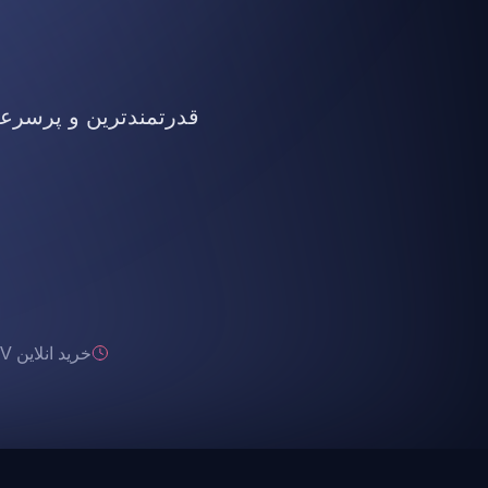
قدرتمندترین و پرسرعت ت
خرید انلاین IPTV تحویل انی