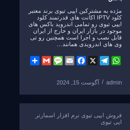
مژده به مشترکین ایپی تیوی برند معتبر
کلود IPTV اکانت های قدرتمند کلود
ایپی تیوی رو تمامی اندروید باکس های
موجود در بازار ایران و خارج از ایران
قابل نصب و اجرا است همچنین رو تی
وی های اندرویدی همانند…
S
G
M
E
F
X
T
W
h
m
e
m
a
el
h
ar
ail
ss
ail
c
e
at
admin
آگوست 15, 2024
e
a
e
gr
s
g
b
a
A
e
o
m
p
o
p
فروش ایپی تیوی نرم افزار اسمارتر
اپی تیوی
k