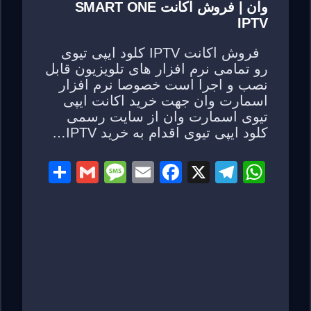
وان | فروش اکانت SMART ONE
IPTV
فروش اکانت IPTV کلود ایپی تیوی
رو تمامی نرم افزار های تلویزیون قابل
نصب و اجرا است خصوصا نرم افزار
اسمارت وان جهت خرید اکانت ایپی
تیوی اسمارت وان از سایت رسمی
کلود ایپی تیوی اقدام به خرید IPTV…
S
G
M
E
F
X
T
W
h
m
e
m
a
el
h
ar
ail
ss
ail
c
e
at
e
a
e
gr
s
g
b
a
A
e
o
m
p
o
p