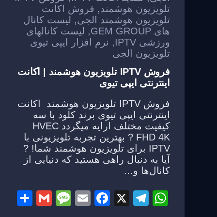
k
تلویزیون هوشمند
,
فروش اکانت
تلویزیون هوشمند الجی
,
لیست کانال
های GEM GROUP
,
لیست کانالهای
ورزشی IPTV
,
نرم افزار ایپی تیوی
تلویزیون الجی
فروش IPTV تلویزیون هوشمند | اکانت
اینترنتی ایپی تیوی
فروش IPTV تلویزیون هوشمند اکانت
اینترنتی ایپی تیوی برند کلود با سه
کیفیت مختلف ارایه میگردد HVEC
FHD 4K ? بهترین تجربه تلویزیونی با
IPTV برای تلویزیون هوشمند شما! ?
آیا به دنبال راهی هستید که دنیایی از
کانال‌ها و…
S
G
M
E
F
X
T
W
h
m
e
m
a
el
h