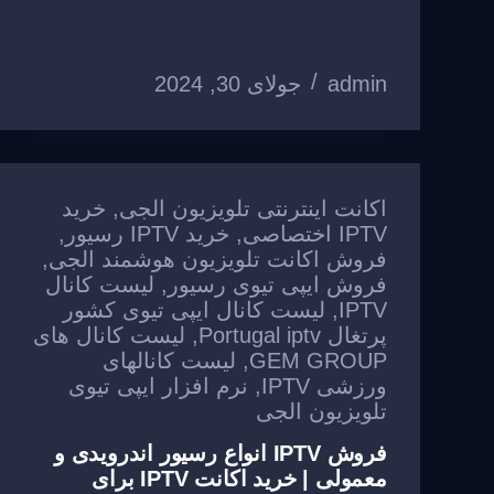
ar
ail
ss
ail
c
e
at
e
a
e
gr
s
admin
A
a
جولای 30, 2024
b
g
e
o
m
p
o
p
k
اکانت اینترنتی تلویزیون الجی
,
خرید
IPTV اختصاصی
,
خرید IPTV رسیور
,
فروش اکانت تلویزیون هوشمند الجی
,
فروش ایپی تیوی رسیور
,
لیست کانال
IPTV
,
لیست کانال ایپی تیوی کشور
پرتغال Portugal iptv
,
لیست کانال های
GEM GROUP
,
لیست کانالهای
ورزشی IPTV
,
نرم افزار ایپی تیوی
تلویزیون الجی
فروش IPTV انواع رسیور اندرویدی و
معمولی | خرید اکانت IPTV برای