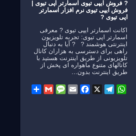
? فروش ایپی تیوی اسمارتر اپی تیوی |
فروش ایپی تیوی نرم افزار اسمارتر
اپی تیوی ?
اکانت اسمارتر ایپی تیوی ? معرفی
اسمارتر اپی تیوی: تجربه تلویزیون
اینترنتی هوشمند ? ? آیا به دنبال
راهی برای دسترسی به هزاران کانال
تلویزیونی از طریق اینترنت هستید با
کانالهای متنوع ماهواره ای پخش از
طریق اینترنت بدون…
S
G
M
E
F
X
T
W
h
m
e
m
a
el
h
ar
ail
ss
ail
c
e
at
e
a
e
gr
s
g
b
a
A