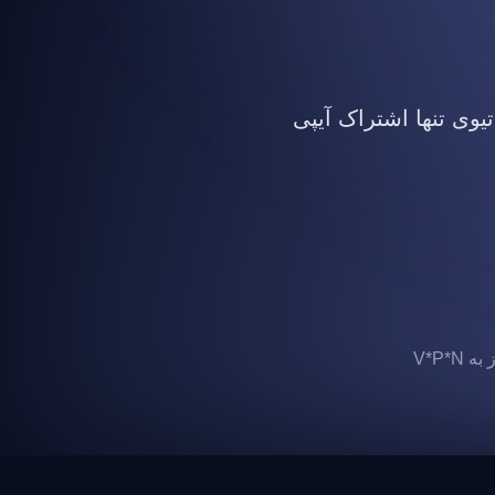
تیوی تنها اشتراک آیپی
 V*P*N