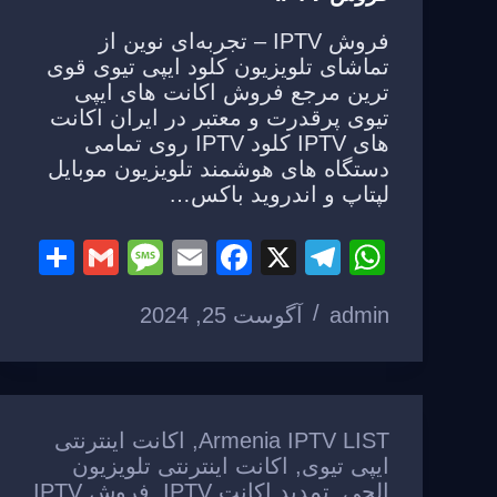
فروش IPTV – تجربه‌ای نوین از
تماشای تلویزیون کلود ایپی تیوی قوی
ترین مرجع فروش اکانت های ایپی
تیوی پرقدرت و معتبر در ایران اکانت
های IPTV کلود IPTV روی تمامی
دستگاه های هوشمند تلویزیون موبایل
لپتاپ و اندروید باکس…
S
G
M
E
F
X
T
W
h
m
e
m
a
el
h
admin
آگوست 25, 2024
ar
ail
ss
ail
c
e
at
e
a
e
gr
s
g
b
a
A
e
o
m
p
Armenia IPTV LIST
,
اکانت اینترنتی
o
p
ایپی تیوی
,
اکانت اینترنتی تلویزیون
الجی
,
تمدید اکانت IPTV
,
فروش IPTV