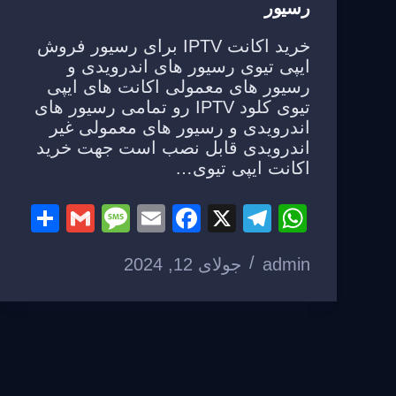
رسیور
خرید اکانت IPTV برای رسیور فروش
ایپی تیوی رسیور های اندرویدی و
رسیور های معمولی اکانت های ایپی
تیوی کلود IPTV رو تمامی رسیور های
اندرویدی و رسیور های معمولی غیر
اندرویدی قابل نصب است جهت خرید
اکانت ایپی تیوی…
S
G
M
E
F
X
T
W
h
m
e
m
a
el
h
admin
جولای 12, 2024
ar
ail
ss
ail
c
e
at
e
a
e
gr
s
g
b
a
A
e
o
m
p
o
p