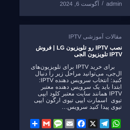
e
o
m
p
admin
آگوست 6, 2024
o
p
k
مقالات آموزشی IPTV
نصب IPTV رو تلویزیون LG | فروش
IPTV تلویزیون الجی
برای خرید IPTV برای تلویزیون‌های
ال‌جی، می‌توانید مراحل زیر را دنبال
کنید: انتخاب سرویس دهنده IPTV:
ابتدا باید یک سرویس دهنده معتبر
IPTV همانند سایت معتبر کلود ایپی
تیوی اسمارت ایپی تیوی ارگون ایپی
تیوی پیدا کنید سرویس…
S
G
M
E
F
X
T
W