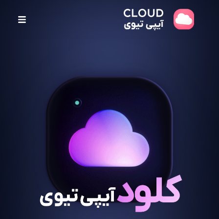
پ
ر
ش
ب
ه
م
ح
ت
و
ا