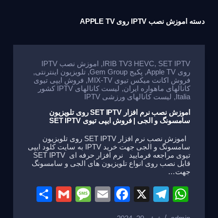
دسته
اموزش نصب IPTV روی APPLE TV
SET IPTV
,
IRIB TV3 HEVC
,
اموزش نصب IPTV
روی Apple TV
,
پکیج Gem Group
,
تلویزیون اینترنتی
,
فروش اکانت میکس تیوی MIX-TV
,
فروش ایپی تیوی
کانالهای ماهواره ایران
,
لیست کانالهای IPTV کشور
Italia
,
لیست کانالهای ورزشی IPTV
اموزش نصب نرم افزار SET IPTV روی تلویزیون
سامسونگ و الجی | فروش ایپی تیوی SET IPTV
اموزش نصب نرم افزار SET IPTV روی تلویزیون
سامسونگ و الجی جهت خرید IPTV به سایت کلود ایپی
تیوی مراجعه فرمایید نرم افزار حرفه ای SET IPTV
قابل نصب روی انواع تلویزیون های الجی و سامسونگ
جهت…
S
G
M
E
F
X
T
W
h
m
e
m
a
el
h