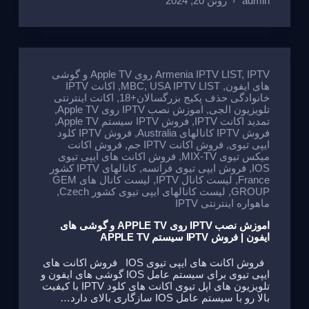
admin
ژوئن 20, 2024
ar
ail
ss
ail
c
e
at
e
a
e
gr
s
g
b
a
A
e
o
m
p
,
Armenia IPTV LIST
IPTV روی Apple TV و گوشی
های ایفون
,
USA IPTV LIST
,
MBC
,
اکانت IPTV
o
p
خانوادگی حذف پکیج بزرگسالان+18
,
اکانت اینترنتی
تلویزیون الجی
,
اموزش نصب IPTV روی Apple TV
,
k
تمدید اکانت IPTV
,
فروش IPTV سیستم Apple TV
,
فروش IPTV کانالهای Australia
,
فروش IPTV کلود
ایپی تیوی
,
فروش اکانت IPTV جم
,
فروش اکانت
میکس تیوی MIX-TV
,
فروش اکانت های ایپی تیوی
IOS
,
فروش ایپی تیوی فرانسه
,
کانالهای IPTV کشور
France
,
لیست کانال IPTV
,
لیست کانال های GEM
GROUP
,
لیست کانالهای ایپی تیوی کشور Czech
,
ماهواره اینترنتی IPTV
اموزش نصب IPTV روی APPLE TV و گوشی های
ایفون | فروش IPTV سیستم APPLE TV
فروش اکانت های ایپی تیوی IOS فروش اکانت های
ایپی تیوی برای سیستم عامل IOS گوشی های ایفون و
تلویزیون های اپل تیوی اکانت های کلود IPTV با کیفیت
بالا رو با سیستم عامل IOS سازگاری بالای دارد…