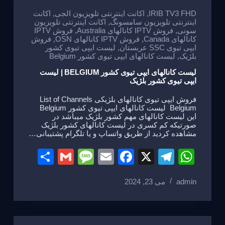
e
o
m
p
IRIB TV3 FHD
,
اکانت اینترنتی تلویزیون الجی
,
اکانت
اینترنتی تلویزیون سامسونگ
,
اکانت اینترنتی تلویزیون
o
p
سونی
,
فروش IPTV کانالهای Australia
,
فروش IPTV
کانالهای Canada
,
فروش IPTV کانالهای OSN
,
فروش
k
ایپی تیوی SSC عربستان
,
لیست ایپی تیوی کشور
بلژیک
,
لیست کانالهای ایپی تیوی کشور Belgium
لیست کانالهای ایپی تیوی کشور BELGIUM | لیست
ایپی تیوی کشور بلژیک
فروش ایپی تیوی کانالهای بلژیکی List of Channels
Belgium لیست کانالهای ایپی تیوی کشور Belgium
این لیست کانالهای مهم کشور بلژیک میباشد در
صورتیکه کم کسری در لیست کانالهای کشور بلژیک
مشاهده کردید از طریق واتساپ و یا تلگرام پشتیبانی…
S
G
M
E
F
X
T
W
h
m
e
m
a
el
h
admin
می 23, 2024
ar
ail
ss
ail
c
e
at
e
a
e
gr
s
g
b
a
A