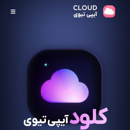
پ
ر
ش
ب
ه
م
ح
ت
و
ا