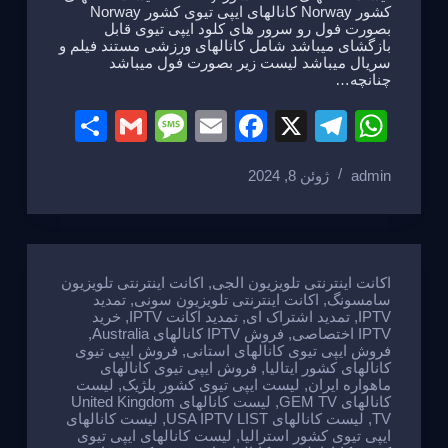
کشور Norway کانالهای ایپی تیوی کشور Norway
بصورت فول رو سرور های کلود ایپی تیوی قابل
بازگشای میباشد شامل کانالهای ورزشی مستند فیلم و
سریال میباشد لیست زیر بصورت فول میباشد
چنانچه…
S
G
M
E
F
X
T
W
h
m
e
m
a
el
h
admin
ژوئن 8, 2024
ar
ail
ss
ail
c
e
at
e
a
e
gr
s
g
b
a
A
e
o
m
p
اکانت اینترنتی تلویزیون الجی
,
اکانت اینترنتی تلویزیون
سامسونگ
,
اکانت اینترنتی تلویزیون سونی
,
تمدید
o
p
IPTV
,
تمدید اشتراک ای
,
تمدید اکانت IPTV
,
خرید
IPTV اختصاصی
,
فروش IPTV کانالهای Australia
,
k
فروش ایپی تیوی کانالهای استانی
,
فروش ایپی تیوی
کانالهای کشور ایتالیا
,
فروش ایپی تیوی کانالهای
ماهواره ایران
,
لیست ایپی تیوی کشور بلژیک
,
لیست
کانالهای GEM TV
,
لیست کانالهای United Kingdom
TV
,
لیست کانالهای USA IPTV LIST
,
لیست کانالهای
ایپی تیوی کشور استرالیا
,
لیست کانالهای ایپی تیوی