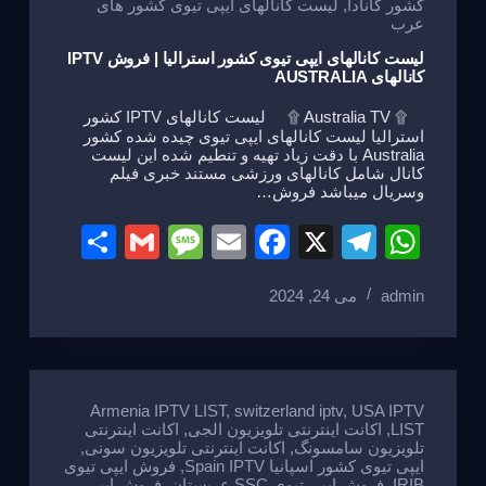
کشور کانادا
,
لیست کانالهای ایپی تیوی کشور های
عرب
لیست کانالهای ایپی تیوی کشور استرالیا | فروش IPTV
کانالهای AUSTRALIA
۩ Australia TV ۩ لیست کانالهای IPTV کشور
استرالیا لیست کانالهای ایپی تیوی چیده شده کشور
Australia با دقت زیاد تهیه و تنطیم شده این لیست
کانال شامل کانالهای ورزشی مستند خبری فیلم
وسریال میباشد فروش…
S
G
M
E
F
X
T
W
h
m
e
m
a
el
h
admin
می 24, 2024
ar
ail
ss
ail
c
e
at
e
a
e
gr
s
g
b
a
A
e
o
m
p
Armenia IPTV LIST
,
switzerland iptv
,
USA IPTV
LIST
,
اکانت اینترنتی تلویزیون الجی
,
اکانت اینترنتی
o
p
تلویزیون سامسونگ
,
اکانت اینترنتی تلویزیون سونی
,
ایپی تیوی کشور اسپانیا Spain IPTV
,
فروش ایپی تیوی
k
IRIB
,
فروش ایپی تیوی SSC عربستان
,
فروش ایپی