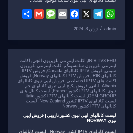
لیست کانالهای ایپی تیوی سایت موجود است…
S
G
M
E
F
X
T
W
h
m
e
m
a
el
h
admin
ژوئن 8, 2024
ar
ail
ss
ail
c
e
at
e
a
e
gr
s
g
b
a
A
e
o
m
p
IRIB TV3 FHD
,
اکانت اینترنتی تلویزیون الجی
,
اکانت
اینترنتی تلویزیون سامسونگ
,
اکانت اینترنتی تلویزیون
o
p
سونی
,
فروش IPTV کانالهای Canada
,
فروش IPTV
کانالهای IRIB
,
فروش IPTV کانالهای Norway
,
فروش
k
اکانت های IPTV اختصاصی
,
فروش ایپی تیوی کانالهای
Albania البانی
,
فروش پکیج ایپی تیوی کانالهای جم
تیوی
,
کانالهای IPTV کشور France
,
لیست کانال های
GEM GROUP
,
لیست کانالهای IPTV کشور Italia
,
لیست کانالهای IPTV کشور New Zealand
,
لیست
کانالهای IPTV کشور Norway
لیست کانالهای ایپی تیوی کشور نارویی | فروش ایپی
تیوی NORWAY
لیست کانالهای IPTV کشور Norway لیست کانالهای