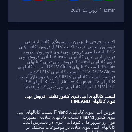
h
m
e
m
a
el
h
admin
ژوئن 10, 2024
ar
ail
ss
ail
c
e
at
e
a
e
gr
s
g
b
a
A
e
o
m
p
اکانت اینترنتی تلویزیون سامسونگ
,
اکانت اینترنتی
تلویزیون سونی
,
تمدید اکانت IPTV
,
فروش اکانت های
o
p
IPTV اختصاصی
,
فروش ایپی تیوی تلویزیون اندروید
,
فروش ایپی تیوی کانالهای Albania البانی
,
فروش ایپی
k
تیوی کانالهای Finland
,
فروش ایپی تیوی کانالهای
Russia
,
لیست کانالهای DSTV Africa
,
لیست کانالهای
IPTV DSTV Africa
,
لیست کانالهای IPTV کشور
فرانسه
,
لیست کانالهای IPTV کشور هندوستان
,
لیست
کانالهای United Kingdom TV
,
لیست کانالهای USA
IPTV LIST
,
لیست کانالهای ایپی تیوی کشور فنلاند
لیست کانالهای ایپی تیوی کشور فنلاند | فروش ایپی
تیوی کانالهای FINLAND
فروش ایپی تیوی کانالهای Finland لیست کانالهای ایپی
تیوی کشور Finland لیست کانالهای فنلاندی بصورت
فول رو سرور های کلود ایپی تیوی در دسترس است
کانالهای ایپی تیوی فنلاند در موضوعات مختلف در