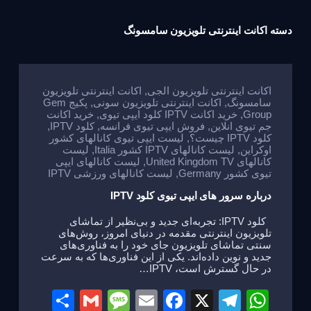
دسته
اکانت اینترنتی تلویزیون سامسونگ
اکانت اینترنتی تلویزیون الجی
,
اکانت اینترنتی تلویزیون
سامسونگ
,
اکانت اینترنتی تلویزیون سونی
,
پکیج Gem
Group
,
خرید اکانت IPTV کلود ایپی تیوی
,
خرید اکانت
جم تیوی انلاین
,
فروش ایپی تیوی فرانسه
,
کلود IPTV
,
کلود IPTV چیست؟
,
لیست ایپی تیوی کانالهای کشور
اوکراین
,
لیست کانالهای IPTV کشور Italia
,
لیست
کانالهای United Kingdom TV
,
لیست کانالهای ایپی
تیوی کشور Germany
,
لیست کانالهای ورزشی IPTV
درباره سرور های ایپی تیوی کلود IPTV
کلود IPTV: تجربه‌ای جدید و بی‌نظیر از تماشای
تلویزیون اینترنتی مقدمه در دنیای امروز، روش‌های
سنتی تماشای تلویزیون جای خود را به فناوری‌های
جدید و نوین داده‌اند. یکی از این فناوری‌ها که به سرعت
در حال گسترش است، IPTV…
S
G
M
E
F
X
T
W