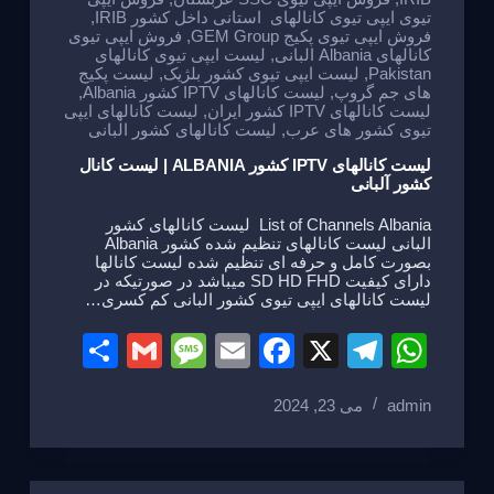
تیوی ایپی تیوی کانالهای استانی داخل کشور IRIB
,
فروش ایپی تیوی پکیج GEM Group
,
فروش ایپی تیوی
کانالهای Albania البانی
,
لیست ایپی تیوی کانالهای
Pakistan
,
لیست ایپی تیوی کشور بلژیک
,
لیست پکیج
های جم گروپ
,
لیست کانالهای IPTV کشور Albania
,
لیست کانالهای IPTV کشور ایران
,
لیست کانالهای ایپی
تیوی کشور های عرب
,
لیست کانالهای کشور البانی
لیست کانالهای IPTV کشور ALBANIA | لیست کانال
کشور آلبانی
List of Channels Albania لیست کانالهای کشور
البانی لیست کانالهای تنظیم شده کشور Albania
بصورت کامل و حرفه ای تنظیم شده لیست کانالها
دارای کیفیت SD HD FHD میباشد در صورتیکه در
لیست کانالهای ایپی تیوی کشور البانی کم کسری…
S
G
M
E
F
X
T
W
h
m
e
m
a
el
h
admin
می 23, 2024
ar
ail
ss
ail
c
e
at
e
a
e
gr
s
g
b
a
A