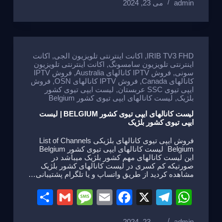
admin
می 23, 2024
ar
ail
ss
ail
c
e
at
e
a
e
gr
s
g
b
a
A
e
o
m
p
IRIB TV3 FHD
,
اکانت اینترنتی تلویزیون الجی
,
اکانت
اینترنتی تلویزیون سامسونگ
,
اکانت اینترنتی تلویزیون
o
p
سونی
,
فروش IPTV کانالهای Australia
,
فروش IPTV
کانالهای Canada
,
فروش IPTV کانالهای OSN
,
فروش
k
ایپی تیوی SSC عربستان
,
لیست ایپی تیوی کشور
بلژیک
,
لیست کانالهای ایپی تیوی کشور Belgium
لیست کانالهای ایپی تیوی کشور BELGIUM | لیست
ایپی تیوی کشور بلژیک
فروش ایپی تیوی کانالهای بلژیکی List of Channels
Belgium لیست کانالهای ایپی تیوی کشور Belgium
این لیست کانالهای مهم کشور بلژیک میباشد در
صورتیکه کم کسری در لیست کانالهای کشور بلژیک
مشاهده کردید از طریق واتساپ و یا تلگرام پشتیبانی…
S
G
M
E
F
X
T
W
h
m
e
m
a
el
h
admin
می 23, 2024