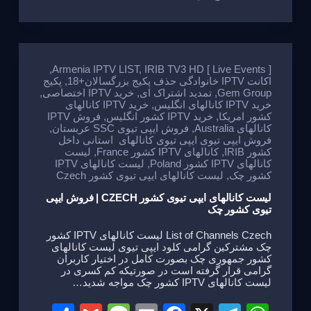
ar
ail
ss
ail
c
e
at
e
a
e
gr
s
g
b
a
A
e
o
m
p
,
Armenia IPTV LIST
,
IRIB TV3 HD [ Live Events ]
اکانت IPTV خانوادگی حذف پکیج بزرگسالان+18
,
پکیج
o
p
Gem Group
,
تمدید اشتراک ای
,
خرید IPTV اختصاصی
,
خرید IPTV کانالهای انگلیس
,
خرید IPTV کانالهای
k
کشور امریکا
,
خرید IPTV کشور انگلیس
,
فروش IPTV
کانالهای Australia
,
فروش ایپی تیوی SSC عربستان
,
فروش ایپی تیوی ایپی تیوی کانالهای استانی داخل
کشور IRIB
,
کانالهای IPTV کشور France
,
لیست
کانالهای IPTV کشور Poland
,
لیست کانالهای IPTV
کشور چک
,
لیست کانالهای ایپی تیوی کشور Czech
لیست کانالهای ایپی تیوی کشور CZECH | فروش ایپی
تیوی کشور چک
List of Channels Czech لیست کانالهای IPTV کشور
چک مشترکین گرامی کلود ایپی تیوی لیست کانالهای
کشور جمهوری چک بصورت کامل در اختیار کاربران
گرامی قرار گرفته است در صورتیکه کم کسری در
لیست کانالهای IPTV کشور چک مواجه شدید…