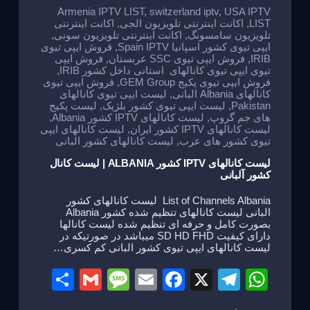
e
o
m
p
Armenia IPTV LIST
,
switzerland iptv
,
USA IPTV
LIST
,
اکانت اینترنتی تلویزیون الجی
,
اکانت اینترنتی
o
p
تلویزیون سامسونگ
,
اکانت اینترنتی تلویزیون سونی
,
ایپی تیوی کشور اسپانیا Spain IPTV
,
فروش ایپی تیوی
k
IRIB
,
فروش ایپی تیوی SSC عربستان
,
فروش ایپی
تیوی ایپی تیوی کانالهای استانی داخل کشور IRIB
,
فروش ایپی تیوی پکیج GEM Group
,
فروش ایپی تیوی
کانالهای Albania البانی
,
لیست ایپی تیوی کانالهای
Pakistan
,
لیست ایپی تیوی کشور بلژیک
,
لیست پکیج
های جم گروپ
,
لیست کانالهای IPTV کشور Albania
,
لیست کانالهای IPTV کشور ایران
,
لیست کانالهای ایپی
تیوی کشور های عرب
,
لیست کانالهای کشور البانی
لیست کانالهای IPTV کشور ALBANIA | لیست کانال
کشور آلبانی
List of Channels Albania لیست کانالهای کشور
البانی لیست کانالهای تنظیم شده کشور Albania
بصورت کامل و حرفه ای تنظیم شده لیست کانالها
دارای کیفیت SD HD FHD میباشد در صورتیکه در
لیست کانالهای ایپی تیوی کشور البانی کم کسری…
S
G
M
E
F
X
T
W
h
m
e
m
a
el
h