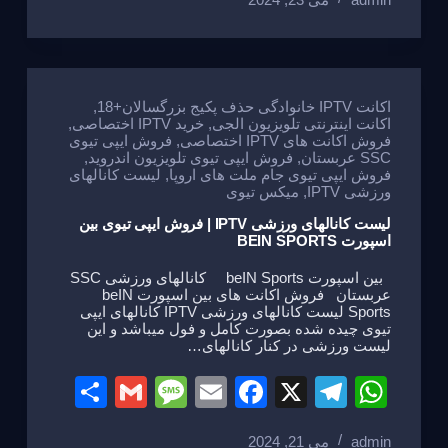
ar
ail
ss
ail
c
e
at
e
a
e
gr
s
g
b
a
A
e
o
m
p
اکانت IPTV خانوادگی حذف پکیج بزرگسالان+18
,
اکانت اینترنتی تلویزیون الجی
,
خرید IPTV اختصاصی
,
o
p
فروش اکانت های IPTV اختصاصی
,
فروش ایپی تیوی
SSC عربستان
,
فروش ایپی تیوی تلویزیون اندروید
,
k
فروش ایپی تیوی جام ملت های اروپا
,
لیست کانالهای
ورزشی IPTV
,
میکس تیوی
لیست کانالهای ورزشی IPTV | فروش ایپی تیوی بین
اسپورت BEIN SPORTS
بین اسپورت beIN Sports کانالهای ورزشی SSC
عربستان فروش اکانت های بین اسپورت beIN
Sports لیست کانالهای ورزشی IPTV کانالهای ایپی
تیوی چیده شده بصورت کامل و فول میباشد و این
لیست ورزشی در کنار کانالهای…
S
G
M
E
F
X
T
W
h
m
e
m
a
el
h
admin
می 21, 2024