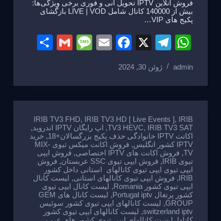
فروش انلاین IPTV تحویل انی و فوری برخی ویژگی‌ها:
بیش از 140000 کانال شامل LIVE | VOD بازگشای
پکیج های VIP…
S
G
M
E
F
X
T
W
h
m
e
m
a
el
h
admin
ژوئن 30, 2024
ar
ail
ss
ail
c
e
at
e
a
e
gr
s
g
b
a
A
e
o
m
p
IRIB TV3 FHD
,
IRIB TV3 HD [ Live Events ]
,
IRIB
IRIB TV3 SAT
,
TV3 HEVC
,
اپ رایگان IPTV اندروید
,
o
p
اکانت IPTV خانوادگی حذف پکیج بزرگسالان+18
,
خرید
IPTV کشور انگلیس
,
فروش اکانت میکس تیوی MIX-
k
TV
,
فروش اکانت های IPTV اختصاصی
,
فروش ایپی
تیوی IRIB
,
فروش ایپی تیوی SSC عربستان
,
فروش
ایپی تیوی ایپی تیوی کانالهای استانی داخل کشور
IRIB
,
فروش ایپی تیوی کانالهای استانی
,
لیست کانال
ایپی تیوی کشور Romania
,
لیست کانال ایپی تیوی
کشور پرتغال Portugal iptv
,
لیست کانال های GEM
GROUP
,
لیست کانالهای ایپی تیوی کشور سوئیس
switzerland iptv
,
لیست کانالهای ایپی تیوی کشور
کانادا
,
لیست کانالهای ایپی تیوی کشور های عرب
,