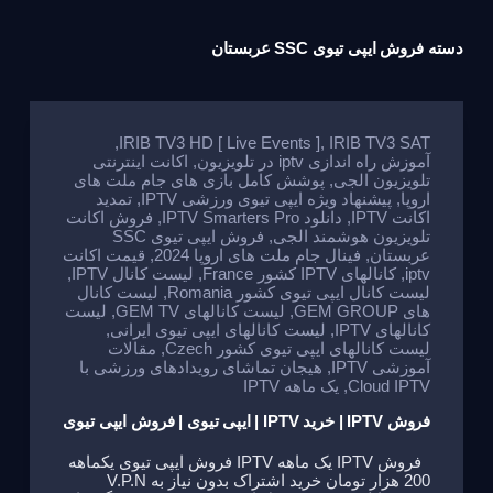
دسته
فروش ایپی تیوی SSC عربستان
,
IRIB TV3 HD [ Live Events ]
,
IRIB TV3 SAT
آموزش راه اندازی iptv در تلویزیون
,
اکانت اینترنتی
تلویزیون الجی
,
پوشش کامل بازی های جام ملت های
اروپا
,
پیشنهاد ویژه ایپی تیوی ورزشی IPTV
,
تمدید
اکانت IPTV
,
دانلود IPTV Smarters Pro
,
فروش اکانت
تلویزیون هوشمند الجی
,
فروش ایپی تیوی SSC
عربستان
,
فینال جام ملت های اروپا 2024
,
قیمت اکانت
iptv
,
کانالهای IPTV کشور France
,
لیست کانال IPTV
,
لیست کانال ایپی تیوی کشور Romania
,
لیست کانال
های GEM GROUP
,
لیست کانالهای GEM TV
,
لیست
کانالهای IPTV
,
لیست کانالهای ایپی تیوی ایرانی
,
لیست کانالهای ایپی تیوی کشور Czech
,
مقالات
آموزشی IPTV
,
هیجان تماشای رویدادهای ورزشی با
Cloud IPTV
,
یک ماهه IPTV
فروش IPTV | خرید IPTV | ایپی تیوی | فروش ایپی تیوی
فروش IPTV یک ماهه IPTV فروش ایپی تیوی یکماهه
200 هزار تومان خرید اشتراک بدون نیاز به V.P.N