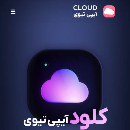
پ
ر
ش
ب
ه
م
ح
ت
و
ا